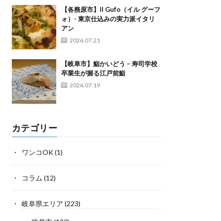
【各務原市】Il Gufo（イル グーフ
ォ）- 東京仕込みの実力派イタリ
アン
2026.07.21
【岐阜市】鮨かいどう – 寿司学校
卒業生が握る江戸前鮨
2026.07.19
カテゴリー
ワンコOK
(1)
コラム
(12)
岐阜県エリア
(223)