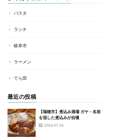
パスタ
ランチ
岐阜市
ラーメン
てら田
最近の投稿
【瑞穂市】煮込み酒場 ガヤ – 名前
を冠した煮込みが自慢
2026.07.26