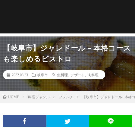
【岐阜市】ジャレドール – 本格コース
も楽しめるビストロ
2022.08.23
岐阜市
魚料理
,
デザート
,
肉料理
料理ジャンル
フレンチ
【岐阜市】ジャレドール - 本
HOME