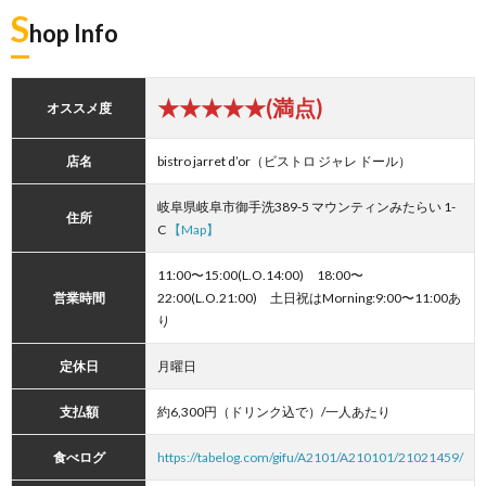
S
hop Info
★★★★★(満点)
オススメ度
店名
bistro jarret d’or（ビストロ ジャレ ドール）
岐阜県岐阜市御手洗389-5 マウンティンみたらい 1-
住所
C
【Map】
11:00〜15:00(L.O.14:00) 18:00〜
営業時間
22:00(L.O.21:00) 土日祝はMorning:9:00〜11:00あ
り
定休日
月曜日
支払額
約6,300円（ドリンク込で）/一人あたり
食べログ
https://tabelog.com/gifu/A2101/A210101/21021459/