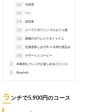
1.2.
冷前菜
1.3.
パン
1.4.
温前菜
1.5.
スープドポワソン マルセイユ風
1.6.
真鯛のポワレとラタトゥイユ
1.7.
北海道産しほろ牛 スネ肉の煮込み
1.8.
デザートとコーヒー
2.
本格的なフレンチが楽しめるビストロ
3.
Shop Info
ラ
ンチで5,900円のコース