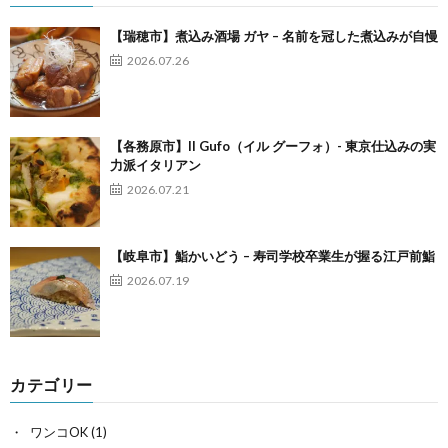
【瑞穂市】煮込み酒場 ガヤ – 名前を冠した煮込みが自慢
2026.07.26
【各務原市】Il Gufo（イル グーフォ）- 東京仕込みの実
力派イタリアン
2026.07.21
【岐阜市】鮨かいどう – 寿司学校卒業生が握る江戸前鮨
2026.07.19
カテゴリー
ワンコOK
(1)