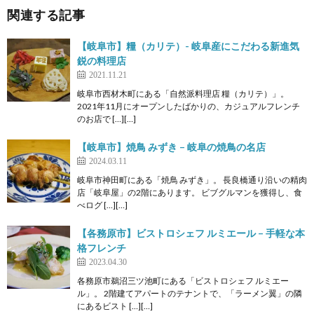
関連する記事
【岐阜市】糧（カリテ）- 岐阜産にこだわる新進気
鋭の料理店
2021.11.21
岐阜市西材木町にある「自然派料理店 糧（カリテ）」。
2021年11月にオープンしたばかりの、カジュアルフレンチ
のお店で […][…]
【岐阜市】焼鳥 みずき – 岐阜の焼鳥の名店
2024.03.11
岐阜市神田町にある「焼鳥 みずき」。 長良橋通り沿いの精肉
店「岐阜屋」の2階にあります。 ビブグルマンを獲得し、食
べログ […][…]
【各務原市】ビストロシェフ ルミエール – 手軽な本
格フレンチ
2023.04.30
各務原市鵜沼三ツ池町にある「ビストロシェフ ルミエー
ル」。 2階建てアパートのテナントで、「ラーメン翼」の隣
にあるビスト […][…]