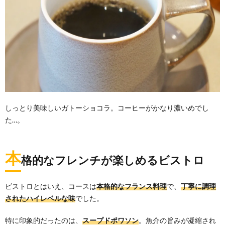
しっとり美味しいガトーショコラ。コーヒーがかなり濃いめでし
た…。
本
格的なフレンチが楽しめるビストロ
ビストロとはいえ、コースは
本格的なフランス料理
で、
丁寧に調理
されたハイレベルな味
でした。
特に印象的だったのは、
スープドポワソン
。魚介の旨みが凝縮され