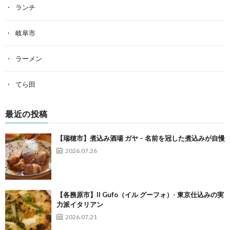
ランチ
岐阜市
ラーメン
てら田
最近の投稿
【瑞穂市】煮込み酒場 ガヤ – 名前を冠した煮込みが自慢
2026.07.26
【各務原市】Il Gufo（イル グーフォ）- 東京仕込みの実
力派イタリアン
2026.07.21