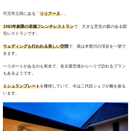
可児市土田にある「
リリアーヌ
」。
1983年創業の老舗フレンチレストラン
で、大きな芝生の庭のある邸
宅レストランです。
ウェディングも行われる美しい空間
で、昼は木曽川の渓谷を一望で
きます。
ヘリポートがあるのも有名で、名古屋空港からヘリで訪れるプラン
もあるようです。
ミシュランプレート
を獲得していて、今は二代目シェフが腕を振る
います。