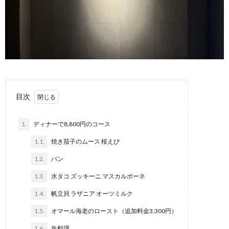
目次
1.
ディナーで8,800円のコース
1.1.
焼き茄子のムース 桜えび
1.2.
パン
1.3.
水タコ ズッキーニ マスカルポーネ
1.4.
帆立貝 ラザニア オーツミルク
1.5.
オマール海老のロースト（追加料金3,300円）
1.6.
魚料理