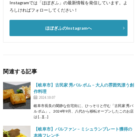
Instagramでは「ほぼぎふ」の最新情報を発信しています。よ
ろしければフォローしてください！
ほぼぎふのInstagramへ
関連する記事
【岐阜市】古民家 秀バル ポム – 大人の雰囲気漂う創
作料理
2024.10.07
岐阜市長良の閑静な住宅街に、ひっそりと佇む「古民家 秀バ
ル ポム」。 2024年9月、八代から移転オープンしたこのお店
は […][…]
【岐阜市】パルファン – ミシュランプレート獲得の
本格フレンチ