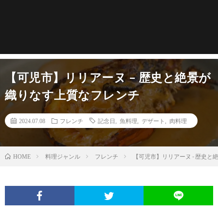
【可児市】リリアーヌ – 歴史と絶景が
織りなす上質なフレンチ
2024.07.08
フレンチ
記念日
,
魚料理
,
デザート
,
肉料理
料理ジャンル
フレンチ
【可児市】リリアーヌ - 歴史
HOME