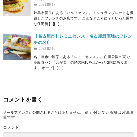
2021.09.17
岐阜市菅生にある「パルファン」。 ミシュランプレートを獲
得したフレンチのお店です。 こんなところに？といった閑静
な住宅街 […][…]
【名古屋市】レミニセンス − 名古屋最高峰のフレン
チの名店
2022.02.10
名古屋市中区栄にある「レミニセンス」。 白川公園の東で、
高級食パン「乃が美」の隣の階段を上がった2階にありま
す。 オープ […][…]
コメントを書く
※
が付いている欄は必須項
メールアドレスが公開されることはありません。
目です
コメント