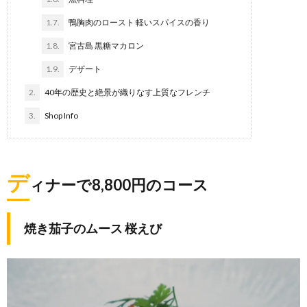
1.7.
鴨胸肉のロースト 軽いスパイスの香り
1.8.
宮古島 黒糖マカロン
1.9.
デザート
2.
40年の歴史と絶景が織りなす上質なフレンチ
3.
Shop Info
デ
ィナーで8,800円のコース
焼き茄子のムース 桜えび