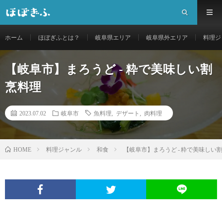
ホーム
ほぼぎふとは？
岐阜県エリア
岐阜県外エリア
料理ジ
【岐阜市】まろうど ‐ 粋で美味しい割
烹料理
2023.07.02
岐阜市
魚料理
,
デザート
,
肉料理
料理ジャンル
和食
【岐阜市】まろうど ‐ 粋で美味しい
HOME