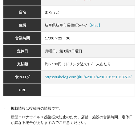
店名
まろうど
住所
岐阜県岐阜市長住町5-4-7
【Map】
営業時間
17:00〜22：30
定休日
月曜日、第1第3日曜日
支払額
約8,500円（ドリンク込で）/一人あたり
食べログ
https://tabelog.com/gifu/A2101/A210101/21013763/
URL
掲載情報は投稿時の情報です。
新型コロナウイルス感染拡大防止のため、店舗・施設の営業時間、定休日
が異なる場合がありますのでご注意ください。