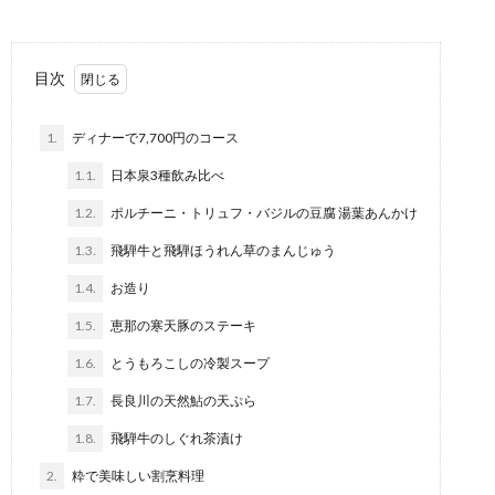
目次
1.
ディナーで7,700円のコース
1.1.
日本泉3種飲み比べ
1.2.
ポルチーニ・トリュフ・バジルの豆腐 湯葉あんかけ
1.3.
飛騨牛と飛騨ほうれん草のまんじゅう
1.4.
お造り
1.5.
恵那の寒天豚のステーキ
1.6.
とうもろこしの冷製スープ
1.7.
長良川の天然鮎の天ぷら
1.8.
飛騨牛のしぐれ茶漬け
2.
粋で美味しい割烹料理