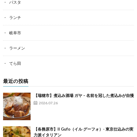
パスタ
ランチ
岐阜市
ラーメン
てら田
最近の投稿
【瑞穂市】煮込み酒場 ガヤ – 名前を冠した煮込みが自慢
2026.07.26
【各務原市】Il Gufo（イル グーフォ）- 東京仕込みの実
力派イタリアン