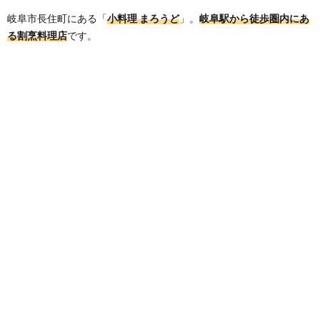
岐阜市長住町にある「
小料理 まろうど
」。
岐阜駅から徒歩圏内にあ
る割烹料理店
です。