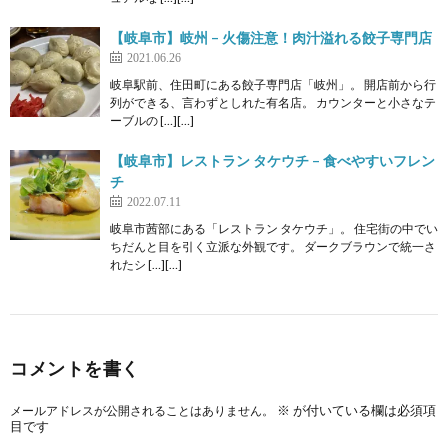
【岐阜市】岐州 – 火傷注意！肉汁溢れる餃子専門店
2021.06.26
岐阜駅前、住田町にある餃子専門店「岐州」。 開店前から行
列ができる、言わずとしれた有名店。 カウンターと小さなテ
ーブルの […][…]
【岐阜市】レストラン タケウチ – 食べやすいフレン
チ
2022.07.11
岐阜市茜部にある「レストラン タケウチ」。 住宅街の中でい
ちだんと目を引く立派な外観です。 ダークブラウンで統一さ
れたシ […][…]
コメントを書く
※
が付いている欄は必須項
メールアドレスが公開されることはありません。
目です