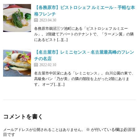
【各務原市】ビストロシェフ ルミエール – 手軽な本
格フレンチ
2023.04.30
各務原市鵜沼三ツ池町にある「ビストロシェフ ルミエー
ル」。 2階建てアパートのテナントで、「ラーメン翼」の隣
にあるビスト […][…]
【名古屋市】レミニセンス − 名古屋最高峰のフレン
チの名店
2022.02.10
名古屋市中区栄にある「レミニセンス」。 白川公園の東で、
高級食パン「乃が美」の隣の階段を上がった2階にありま
す。 オープ […][…]
コメントを書く
※
が付いている欄は必須項
メールアドレスが公開されることはありません。
目です