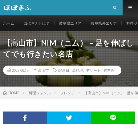
ホーム
ほぼぎふとは？
岐阜県エリア
岐阜県外エリア
料理ジ
【高山市】NIM（ニム） – 足を伸ばし
てでも行きたい名店
2023.06.13
高山市
記念日
,
魚料理
,
デザート
,
肉料理
料理ジャンル
フレンチ
【高山市】NIM（ニム） - 足
HOME