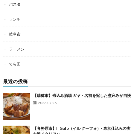
パスタ
ランチ
岐阜市
ラーメン
てら田
最近の投稿
【瑞穂市】煮込み酒場 ガヤ – 名前を冠した煮込みが自慢
2026.07.26
【各務原市】Il Gufo（イル グーフォ）- 東京仕込みの実