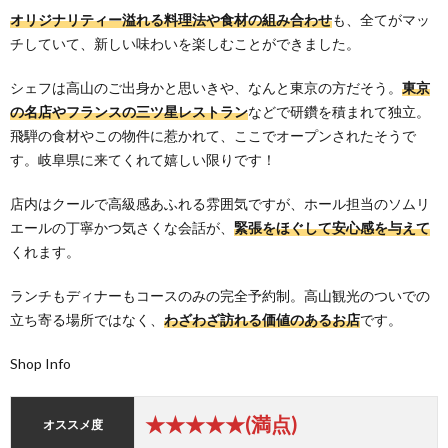
オリジナリティー溢れる料理法や食材の組み合わせ
も、全てがマッ
チしていて、新しい味わいを楽しむことができました。
シェフは高山のご出身かと思いきや、なんと東京の方だそう。
東京
の名店やフランスの三ツ星レストラン
などで研鑽を積まれて独立。
飛騨の食材やこの物件に惹かれて、ここでオープンされたそうで
す。岐阜県に来てくれて嬉しい限りです！
店内はクールで高級感あふれる雰囲気ですが、ホール担当のソムリ
エールの丁寧かつ気さくな会話が、
緊張をほぐして安心感を与えて
くれます。
ランチもディナーもコースのみの完全予約制。高山観光のついでの
立ち寄る場所ではなく、
わざわざ訪れる価値のあるお店
です。
Shop Info
★★★★★(満点)
オススメ度