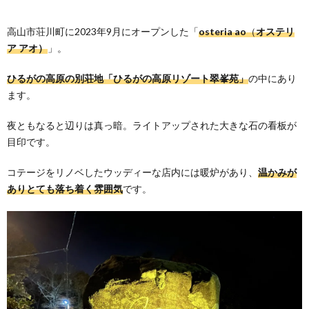
高山市荘川町に2023年9月にオープンした「
osteria ao
（
オステリ
ア アオ）
」。
ひるがの高原の別荘地「ひるがの高原リゾート翠峯苑」
の中にあり
ます。
夜ともなると辺りは真っ暗。ライトアップされた大きな石の看板が
目印です。
コテージをリノベしたウッディーな店内には暖炉があり、
温かみが
ありとても落ち着く雰囲気
です。