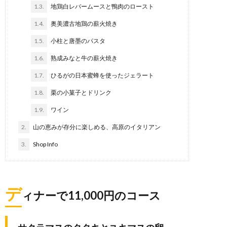
1.3.
地鶏白レバームースと鴨肉のロースト
1.4.
奥美濃古地鶏の薪火焼き
1.5.
小柱と唐墨のパスタ
1.6.
熟成みなと牛の薪火焼き
1.7.
ひるがの日本蜜蜂を使ったジェラート
1.8.
栗の小菓子とドリンク
1.9.
ワイン
2.
山の恵みが存分に楽しめる、高原のイタリアン
3.
Shop Info
デ
ィナーで11,000円のコース