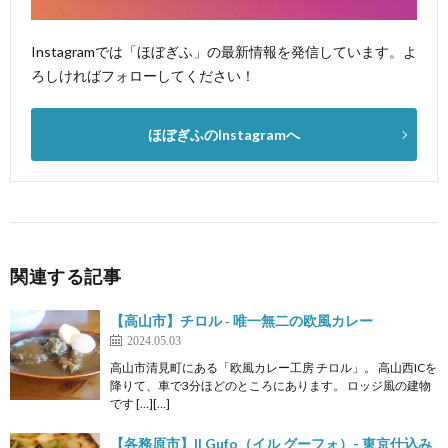
Instagramでは「ほぼぎふ」の最新情報を発信しています。よ
ろしければフォローしてください！
ほぼぎふのInstagramへ
関連する記事
【高山市】チロル ‐ 唯一無二の欧風カレー
2024.05.03
高山市清見町にある「欧風カレー工房 チロル」。 高山西ICを
降りて、車で3分ほどのところにあります。 ロッジ風の建物
です […][…]
【各務原市】Il Gufo（イル グーフォ）- 東京仕込み