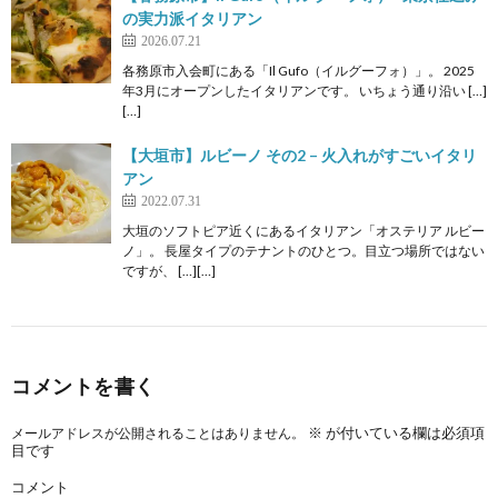
の実力派イタリアン
2026.07.21
各務原市入会町にある「Il Gufo（イルグーフォ）」。 2025
年3月にオープンしたイタリアンです。 いちょう通り沿い […]
[…]
【大垣市】ルビーノ その2 – 火入れがすごいイタリ
アン
2022.07.31
大垣のソフトピア近くにあるイタリアン「オステリア ルビー
ノ」。 長屋タイプのテナントのひとつ。目立つ場所ではない
ですが、 […][…]
コメントを書く
※
が付いている欄は必須項
メールアドレスが公開されることはありません。
目です
コメント