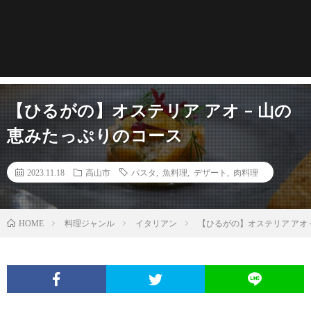
【ひるがの】オステリア アオ – 山の
恵みたっぷりのコース
2023.11.18
高山市
パスタ
,
魚料理
,
デザート
,
肉料理
料理ジャンル
イタリアン
【ひるがの】オステリア アオ 
HOME