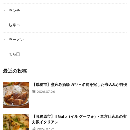
ランチ
岐阜市
ラーメン
てら田
最近の投稿
【瑞穂市】煮込み酒場 ガヤ – 名前を冠した煮込みが自慢
2026.07.26
【各務原市】Il Gufo（イル グーフォ）- 東京仕込みの実
力派イタリアン
2026.07.21