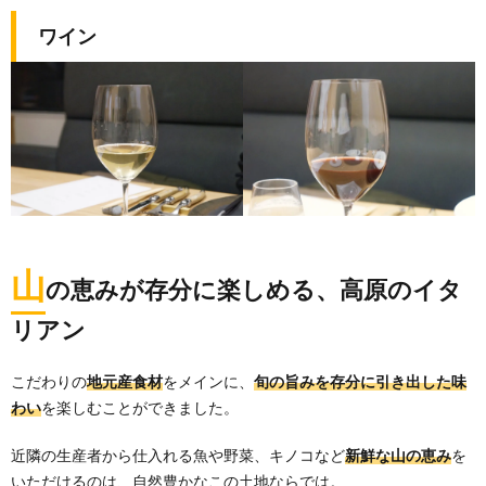
ワイン
山
の恵みが存分に楽しめる、高原のイタ
リアン
こだわりの
地元産食材
をメインに、
旬の旨みを存分に引き出した味
わい
を楽しむことができました。
近隣の生産者から仕入れる魚や野菜、キノコなど
新鮮な山の恵み
を
いただけるのは、自然豊かなこの土地ならでは。