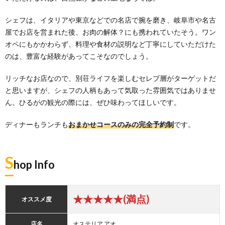
シェフは、イタリアや東京などでの名店で腕を磨き、岐阜市や名古
屋でお店を営まれた後、お肉の解体？にも携われていたそう。ワン
オペにもかかわらず、料理や食材の説明など丁寧にしていただけた
のは、豊富な経験があってこそなのでしょう。
リッチなお店なので、別荘ライフを楽しむセレブ層がターゲットだ
と思いますが、シェフの人柄もあって気取った雰囲気ではありませ
ん。ひるがの観光の際には、ぜひ味わってほしいです。
ディナーもランチも
おまかせコースのみの完全予約制
です。
S
hop Info
★★★★★(満点)
オススメ度
店名
オステリア アオ