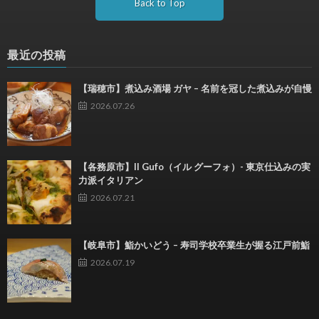
Back to Top
最近の投稿
【瑞穂市】煮込み酒場 ガヤ – 名前を冠した煮込みが自慢
2026.07.26
【各務原市】Il Gufo（イル グーフォ）- 東京仕込みの実
力派イタリアン
2026.07.21
【岐阜市】鮨かいどう – 寿司学校卒業生が握る江戸前鮨
2026.07.19