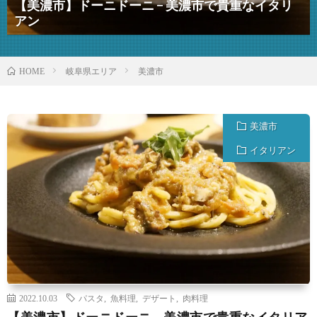
【美濃市】ドーニドーニ − 美濃市で貴重なイタリ
アン
岐阜県エリア
美濃市
HOME
美濃市
イタリアン
2022.10.03
パスタ
,
魚料理
,
デザート
,
肉料理
【美濃市】ドーニドーニ − 美濃市で貴重なイタリア