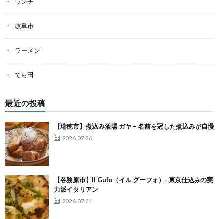
ランチ
岐阜市
ラーメン
てら田
最近の投稿
【瑞穂市】煮込み酒場 ガヤ – 名前を冠した煮込みが自慢
2026.07.26
【各務原市】Il Gufo（イル グーフォ）- 東京仕込みの実
力派イタリアン
2026.07.21