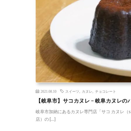
2021.08.10
スイーツ
,
カヌレ
,
チョコレート
【岐阜市】サコカヌレ − 岐阜カヌレの
岐阜市加納にあるカヌレ専門店「サコ カヌレ（sac
店）の […]