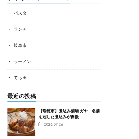
パスタ
ランチ
岐阜市
ラーメン
てら田
最近の投稿
【瑞穂市】煮込み酒場 ガヤ – 名前
を冠した煮込みが自慢
2026.07.26