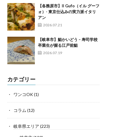
【各務原市】Il Gufo（イル グーフ
ォ）- 東京仕込みの実力派イタリ
アン
2026.07.21
【岐阜市】鮨かいどう – 寿司学校
卒業生が握る江戸前鮨
2026.07.19
カテゴリー
ワンコOK
(1)
コラム
(12)
岐阜県エリア
(223)