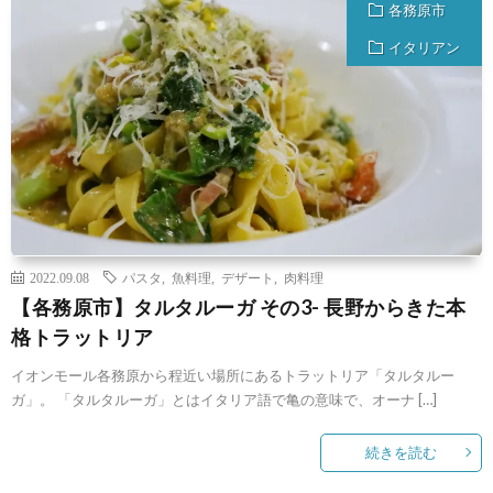
各務原市
イタリアン
2022.09.08
パスタ
,
魚料理
,
デザート
,
肉料理
【各務原市】タルタルーガ その3- 長野からきた本
格トラットリア
イオンモール各務原から程近い場所にあるトラットリア「タルタルー
ガ」。 「タルタルーガ」とはイタリア語で亀の意味で、オーナ […]
続きを読む