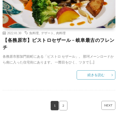
2022.01.30
魚料理
,
デザート
,
肉料理
【各務原市】ビストロセザール − 岐阜最古のフレン
チ
各務原市那加門前町にある「ビストロ セザール」。 那珂メーンロードか
ら南に入った住宅街にあります。 一際目をひく、ツタで […]
続きを読む
NEXT
1
2