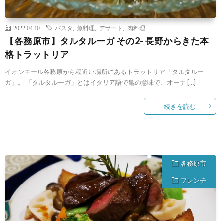
2022.04.10
パスタ
,
魚料理
,
デザート
,
肉料理
【各務原市】タルタルーガ その2- 長野からきた本
格トラットリア
イオンモール各務原から程近い場所にあるトラットリア「タルタルー
ガ」。 「タルタルーガ」とはイタリア語で亀の意味で、オーナ […]
続きを読む
各務原市
フレンチ