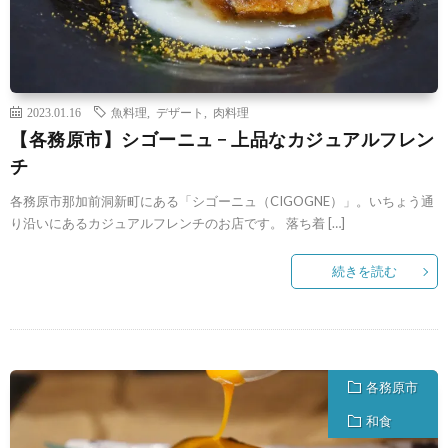
2023.01.16
魚料理
,
デザート
,
肉料理
【各務原市】シゴーニュ − 上品なカジュアルフレン
チ
各務原市那加前洞新町にある「シゴーニュ（CIGOGNE）」。いちょう通
り沿いにあるカジュアルフレンチのお店です。 落ち着 […]
続きを読む
各務原市
和食