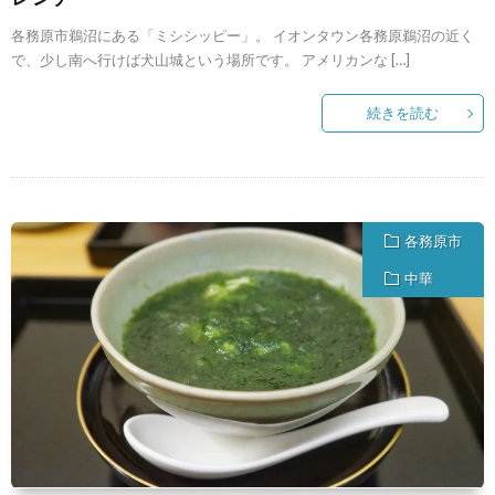
各務原市鵜沼にある「ミシシッピー」。 イオンタウン各務原鵜沼の近く
で、少し南へ行けば犬山城という場所です。 アメリカンな […]
続きを読む
各務原市
中華