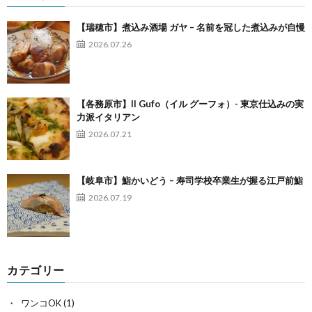
【瑞穂市】煮込み酒場 ガヤ – 名前を冠した煮込みが自慢
2026.07.26
【各務原市】Il Gufo（イル グーフォ）- 東京仕込みの実
力派イタリアン
2026.07.21
【岐阜市】鮨かいどう – 寿司学校卒業生が握る江戸前鮨
2026.07.19
カテゴリー
ワンコOK
(1)