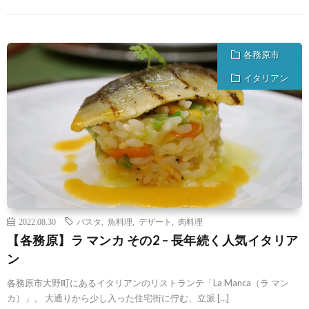
各務原市
イタリアン
2022.08.30
パスタ
,
魚料理
,
デザート
,
肉料理
【各務原】ラ マンカ その2 – 長年続く人気イタリア
ン
各務原市大野町にあるイタリアンのリストランテ「La Manca（ラ マン
カ）」。 大通りから少し入った住宅街に佇む、立派 […]