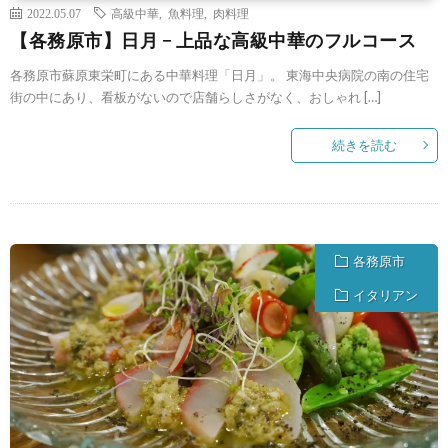
2022.05.07
高級中華
,
魚料理
,
肉料理
【各務原市】日月 − 上品な高級中華のフルコース
各務原市蘇原東栄町にある中華料理「日月」。 東海中央病院の南の住宅
街の中にあり、看板がないので店舗らしさがなく、おしゃれ […]
続きを読む
各務原市
イタリアン