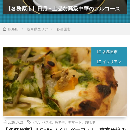
【各務原市】日月 − 上品な高級中華のフルコース
岐阜県エリア
各務原市
HOME
各務原市
イタリアン
2026.07.21
ピザ
,
パスタ
,
魚料理
,
デザート
,
肉料理
【各務原市】Il Gufo（イル グーフォ）- 東京仕込み