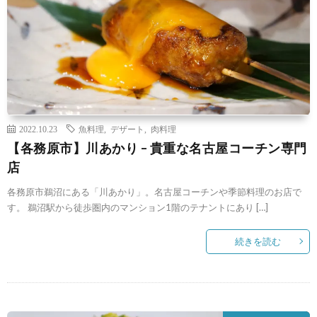
2022.10.23
魚料理
,
デザート
,
肉料理
【各務原市】川あかり – 貴重な名古屋コーチン専門
店
各務原市鵜沼にある「川あかり」。名古屋コーチンや季節料理のお店で
す。 鵜沼駅から徒歩圏内のマンション1階のテナントにあり […]
続きを読む