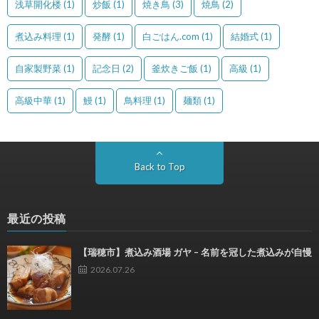
浅草開化楼
(1)
炒飯
(1)
焼き鳥
(3)
焼鳥
(2)
煮込み料理
(1)
発酵
(1)
白ごはん.com
(1)
結婚式
(1)
自家製野菜
(1)
記念日
(2)
釜炊きご飯
(1)
高級
(1)
高級中華
(1)
鰻
(1)
鳥料理
(1)
麺類
(1)
Back to Top
最近の投稿
【瑞穂市】煮込み酒場 ガヤ – 名前を冠した煮込みが自慢
2026.07.26