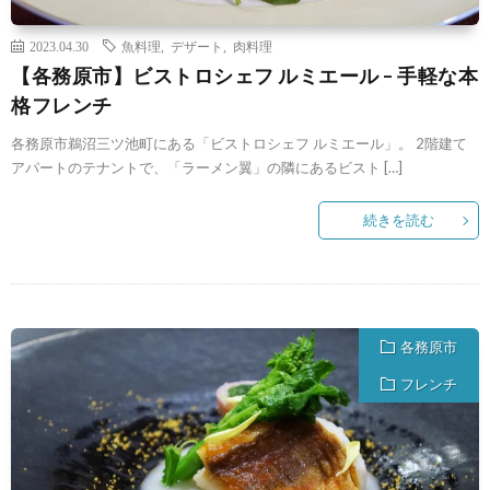
2023.04.30
魚料理
,
デザート
,
肉料理
【各務原市】ビストロシェフ ルミエール – 手軽な本
格フレンチ
各務原市鵜沼三ツ池町にある「ビストロシェフ ルミエール」。 2階建て
アパートのテナントで、「ラーメン翼」の隣にあるビスト […]
続きを読む
各務原市
フレンチ