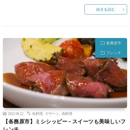
続きを読む
各務原市
フレンチ
2022.08.22
魚料理
,
デザート
,
肉料理
【各務原市】ミシシッピー – スイーツも美味しいフ
レンチ