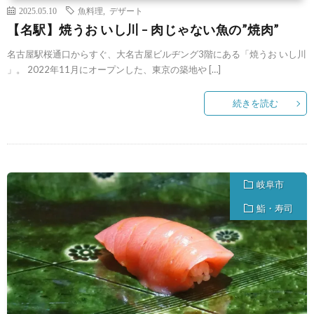
2025.05.10
魚料理
,
デザート
【名駅】焼うお いし川 – 肉じゃない魚の”焼肉”
名古屋駅桜通口からすぐ、大名古屋ビルヂング3階にある「焼うお いし川
」。 2022年11月にオープンした、東京の築地や […]
続きを読む
岐阜市
鮨・寿司