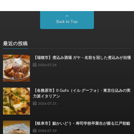
Back to Top
最近の投稿
【瑞穂市】煮込み酒場 ガヤ – 名前を冠した煮込みが自慢
2026.07.26
【各務原市】Il Gufo（イル グーフォ）- 東京仕込みの実
力派イタリアン
2026.07.21
【岐阜市】鮨かいどう – 寿司学校卒業生が握る江戸前鮨
2026.07.19