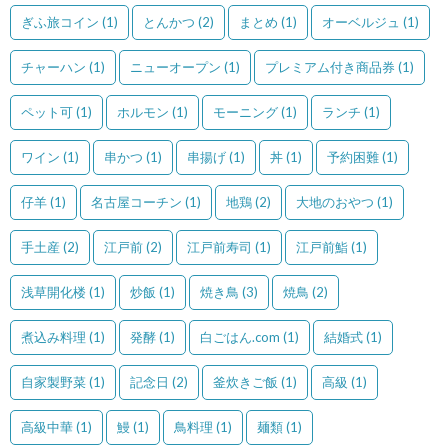
ぎふ旅コイン
(1)
とんかつ
(2)
まとめ
(1)
オーベルジュ
(1)
チャーハン
(1)
ニューオープン
(1)
プレミアム付き商品券
(1)
ペット可
(1)
ホルモン
(1)
モーニング
(1)
ランチ
(1)
ワイン
(1)
串かつ
(1)
串揚げ
(1)
丼
(1)
予約困難
(1)
仔羊
(1)
名古屋コーチン
(1)
地鶏
(2)
大地のおやつ
(1)
手土産
(2)
江戸前
(2)
江戸前寿司
(1)
江戸前鮨
(1)
浅草開化楼
(1)
炒飯
(1)
焼き鳥
(3)
焼鳥
(2)
煮込み料理
(1)
発酵
(1)
白ごはん.com
(1)
結婚式
(1)
自家製野菜
(1)
記念日
(2)
釜炊きご飯
(1)
高級
(1)
高級中華
(1)
鰻
(1)
鳥料理
(1)
麺類
(1)