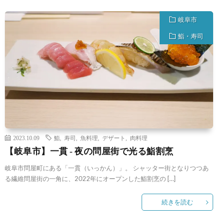
岐阜市
鮨・寿司
2023.10.09
鮨
,
寿司
,
魚料理
,
デザート
,
肉料理
【岐阜市】一貫 ‐ 夜の問屋街で光る鮨割烹
岐阜市問屋町にある「一貫（いっかん）」。 シャッター街となりつつあ
る繊維問屋街の一角に、2022年にオープンした鮨割烹の […]
続きを読む