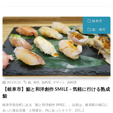
岐阜市
鮨・寿司
2023.05.24
鮨
,
寿司
,
魚料理
,
デザート
,
肉料理
【岐阜市】鮨と和洋創作 SMILE – 気軽に行ける熟成
鮨
岐阜市長住町にある「鮨と和洋創作 SMILE」。 以前は、岐阜駅の南口に
あった複合店舗「人情屋台」内にあったそうで、20 […]