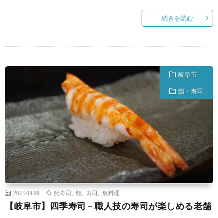
続きを読む
岐阜市
鮨・寿司
2023.04.08
鯖寿司
,
鮨
,
寿司
,
魚料理
【岐阜市】四季寿司 − 職人技の寿司が楽しめる老舗