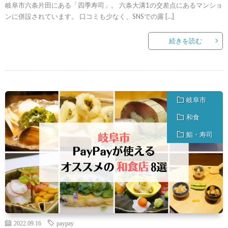
岐阜市六条片田にある「四季寿司」。 六条大溝1の交差点にあるマンショ
ンに併設されています。 口コミも少なく、SNSでの露 […]
続きを読む
岐阜市
和食
鮨・寿司
2022.09.16
paypay