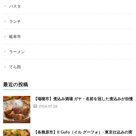
パスタ
ランチ
岐阜市
ラーメン
てら田
最近の投稿
【瑞穂市】煮込み酒場 ガヤ – 名前を冠した煮込みが自慢
2026.07.26
【各務原市】Il Gufo（イル グーフォ）- 東京仕込みの実