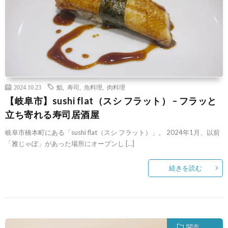
2024.10.23
鮨
,
寿司
,
魚料理
,
肉料理
【岐阜市】sushi flat（スシ フラット） – フラッと
立ち寄れる寿司居酒屋
岐阜市橋本町にある「sushi flat（スシ フラット）」。 2024年1月、以前
「雅じゃぽ」があった場所にオープンし […]
続きを読む
関市