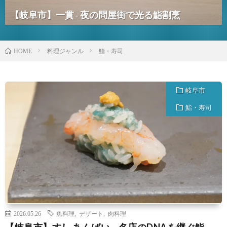
【岐阜市】一貫 ‐ 夜の問屋街で光る鮨割烹
料理ジャンル
鮨・寿司
HOME
岐阜市
鮨・寿司
2026.05.26
魚料理
,
デザート
,
肉料理
【岐阜市】すし あんばい – 名店のDNAを継ぐ鮨