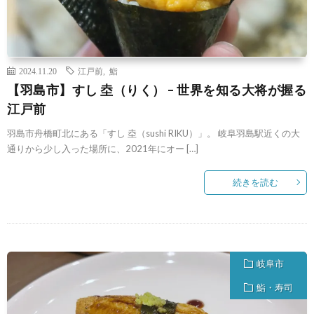
2024.11.20
江戸前
,
鮨
【羽島市】すし 坴（りく） – 世界を知る大将が握る
江戸前
羽島市舟橋町北にある「すし 坴（sushi RIKU）」。 岐阜羽島駅近くの大
通りから少し入った場所に、2021年にオー […]
続きを読む
岐阜市
鮨・寿司