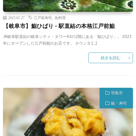
2025.01.27
江戸前寿司
,
魚料理
【岐阜市】鮨ひばり – 駅直結の本格江戸前鮨
JR岐阜駅直結の岐阜シティ・タワー43の2階にある「鮨ひばり」。 2021
年にオープンした江戸前鮨のお店です。 カウンタ […]
続きを読む
羽島市
鮨・寿司