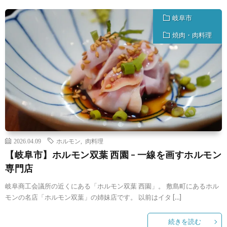
岐阜市
焼肉・肉料理
2026.04.09
ホルモン
,
肉料理
【岐阜市】ホルモン双葉 西園 – 一線を画すホルモン
専門店
岐阜商工会議所の近くにある「ホルモン双葉 西園」。 敷島町にあるホル
モンの名店「ホルモン双葉」の姉妹店です。 以前はイタ […]
続きを読む