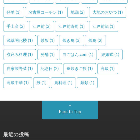
仔羊
(1)
名古屋コーチン
(1)
地鶏
(2)
大地のおやつ
(1)
手土産
(2)
江戸前
(2)
江戸前寿司
(1)
江戸前鮨
(1)
浅草開化楼
(1)
炒飯
(1)
焼き鳥
(3)
焼鳥
(2)
煮込み料理
(1)
発酵
(1)
白ごはん.com
(1)
結婚式
(1)
自家製野菜
(1)
記念日
(2)
釜炊きご飯
(1)
高級
(1)
高級中華
(1)
鰻
(1)
鳥料理
(1)
麺類
(1)
Back to Top
最近の投稿