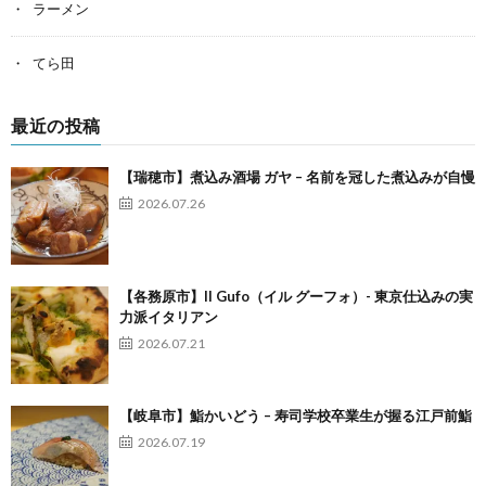
ラーメン
てら田
最近の投稿
【瑞穂市】煮込み酒場 ガヤ – 名前を冠した煮込みが自慢
2026.07.26
【各務原市】Il Gufo（イル グーフォ）- 東京仕込みの実
力派イタリアン
2026.07.21
【岐阜市】鮨かいどう – 寿司学校卒業生が握る江戸前鮨
2026.07.19