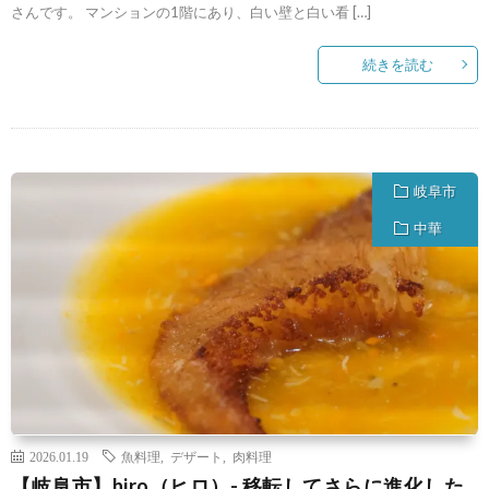
さんです。 マンションの1階にあり、白い壁と白い看 […]
続きを読む
岐阜市
中華
2026.01.19
魚料理
,
デザート
,
肉料理
【岐阜市】hiro（ヒロ）- 移転してさらに進化した