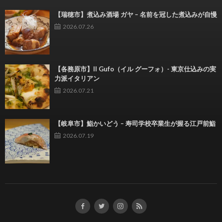
【瑞穂市】煮込み酒場 ガヤ – 名前を冠した煮込みが自慢
2026.07.26
【各務原市】Il Gufo（イル グーフォ）- 東京仕込みの実
力派イタリアン
2026.07.21
【岐阜市】鮨かいどう – 寿司学校卒業生が握る江戸前鮨
2026.07.19