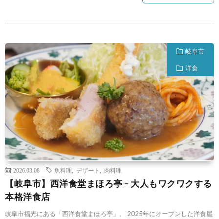
岐阜市
洋食
2026.03.08
魚料理
,
デザート
,
肉料理
【岐阜市】西洋食堂まほろ亭 – 大人もワクワクする
本格洋食店
岐阜市福光にある「西洋食堂まほろ亭」。 2025年にオープンした洋食屋