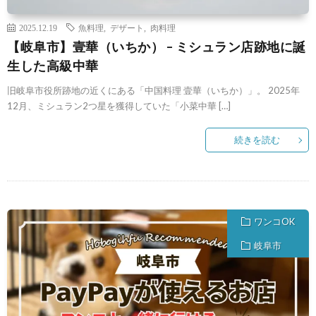
2025.12.19
魚料理
,
デザート
,
肉料理
【岐阜市】壹華（いちか） – ミシュラン店跡地に誕
生した高級中華
旧岐阜市役所跡地の近くにある「中国料理 壹華（いちか）」。 2025年
12月、ミシュラン2つ星を獲得していた「小菜中華 […]
続きを読む
ワンコOK
岐阜市