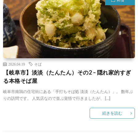
2026.04.19
そば
【岐阜市】淡淡（たんたん）その2 – 隠れ家的すぎ
る本格そば屋
岐阜市南鶉の住宅街にある「手打ちそば処 淡淡（たんたん）」。 数年ぶ
りの訪問です。 人気店なので並ぶ覚悟で行きましたが、 […]
続きを読む