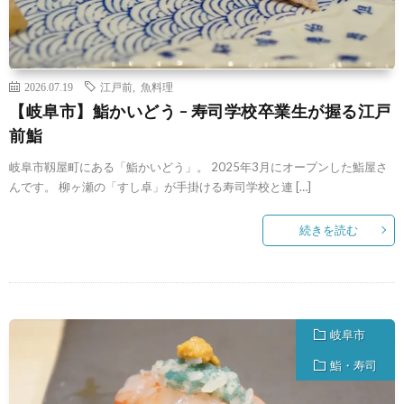
2026.07.19
江戸前
,
魚料理
【岐阜市】鮨かいどう – 寿司学校卒業生が握る江戸
前鮨
岐阜市靱屋町にある「鮨かいどう」。 2025年3月にオープンした鮨屋さ
んです。 柳ヶ瀬の「すし卓」が手掛ける寿司学校と連 […]
続きを読む
岐阜市
鮨・寿司