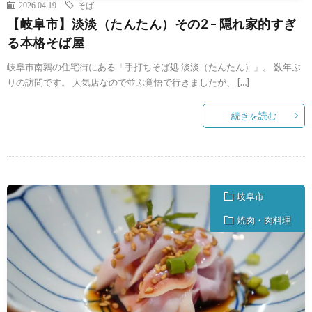
2026.04.19
そば
【岐阜市】淡淡（たんたん）その2 – 隠れ家的すぎ
る本格そば屋
岐阜市南鶉の住宅街にある「手打ちそば処 淡淡（たんたん）」。 数年ぶ
りの訪問です。 人気店なので並ぶ覚悟で行きましたが、 […]
続きを読む
岐阜市
焼肉・肉料理