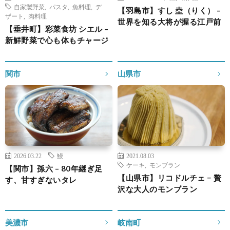
自家製野菜
,
パスタ
,
魚料理
,
デ
【羽島市】すし 坴（りく） –
ザート
,
肉料理
世界を知る大将が握る江戸前
【垂井町】彩菜食坊 シエル –
新鮮野菜で心も体もチャージ
関市
山県市
2026.03.22
鰻
2021.08.03
ケーキ
,
モンブラン
【関市】孫六 – 80年継ぎ足
【山県市】リコドルチェ − 贅
す、甘すぎないタレ
沢な大人のモンブラン
美濃市
岐南町