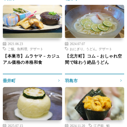
2021.06.23
2024.07.07
ご飯
,
魚料理
,
デザート
おにぎり
,
うどん
,
デザート
【本巣市】ムラヤマ – カジュ
【北方町】コム – おしゃれ空
アル価格の本格和食
間で味わう絶品うどん
垂井町
羽島市
2025.07.15
2024.11.20
江戸前
,
鮨