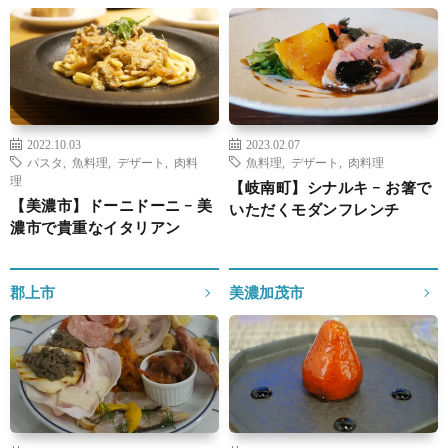
2022.10.03
2023.02.07
パスタ
,
魚料理
,
デザート
,
肉料
魚料理
,
デザート
,
肉料理
理
【岐南町】シナルキ − お箸で
【美濃市】ドーニドーニ − 美
いただくモダンフレンチ
濃市で貴重なイタリアン
郡上市
美濃加茂市