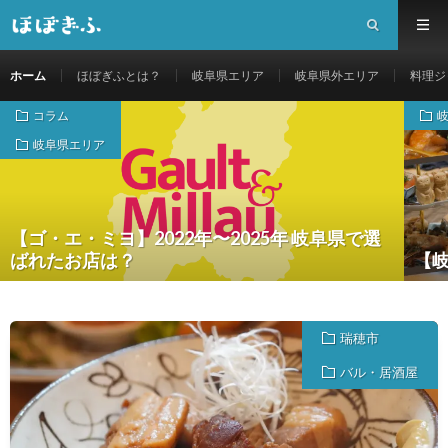
ホーム
ほぼぎふとは？
岐阜県エリア
岐阜県外エリア
料理ジ
コラム
岐阜県エリア
【ゴ・エ・ミヨ】2022年〜2025年 岐阜県で選
ばれたお店は？
【岐
瑞穂市
バル・居酒屋