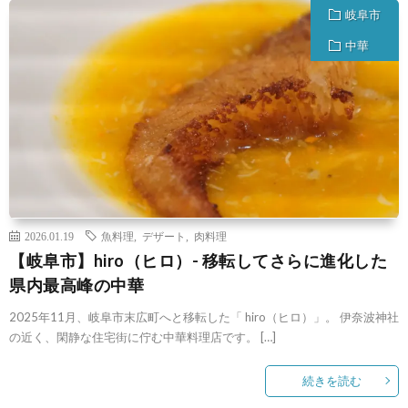
岐阜市
中華
2026.01.19
魚料理
,
デザート
,
肉料理
【岐阜市】hiro（ヒロ）- 移転してさらに進化した
県内最高峰の中華
2025年11月、岐阜市末広町へと移転した「 hiro（ヒロ）」。 伊奈波神社
の近く、閑静な住宅街に佇む中華料理店です。 […]
続きを読む