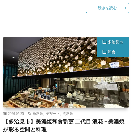
続きを読む
多治見市
和食
2026.05.25
魚料理
,
デザート
,
肉料理
【多治見市】美濃焼和食割烹 二代目 浪花 – 美濃焼
が彩る空間と料理