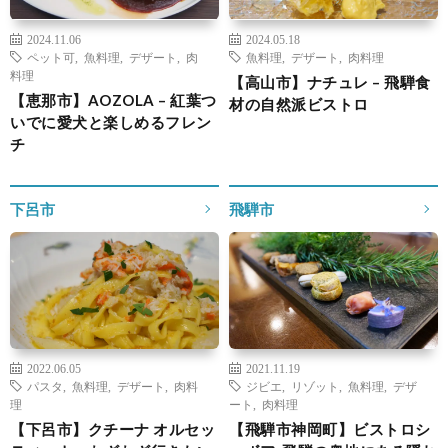
2024.11.06
2024.05.18
ペット可
,
魚料理
,
デザート
,
肉
魚料理
,
デザート
,
肉料理
料理
【高山市】ナチュレ – 飛騨食
【恵那市】AOZOLA – 紅葉つ
材の自然派ビストロ
いでに愛犬と楽しめるフレン
チ
下呂市
飛騨市
2022.06.05
2021.11.19
パスタ
,
魚料理
,
デザート
,
肉料
ジビエ
,
リゾット
,
魚料理
,
デザ
理
ート
,
肉料理
【下呂市】クチーナ オルセッ
【飛騨市神岡町】ビストロシ