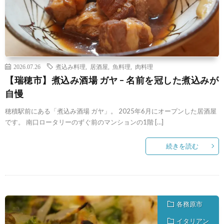
2026.07.26
煮込み料理
,
居酒屋
,
魚料理
,
肉料理
【瑞穂市】煮込み酒場 ガヤ – 名前を冠した煮込みが
自慢
穂積駅前にある「煮込み酒場 ガヤ」。 2025年6月にオープンした居酒屋
です。 南口ロータリーのずぐ前のマンションの1階 […]
続きを読む
各務原市
イタリアン