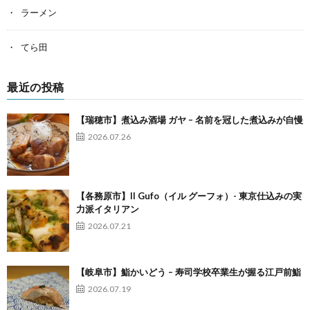
ラーメン
てら田
最近の投稿
【瑞穂市】煮込み酒場 ガヤ – 名前を冠した煮込みが自慢
2026.07.26
【各務原市】Il Gufo（イル グーフォ）- 東京仕込みの実
力派イタリアン
2026.07.21
【岐阜市】鮨かいどう – 寿司学校卒業生が握る江戸前鮨
2026.07.19