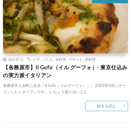
2026.07.21
ピザ
,
パスタ
,
魚料理
,
デザート
,
肉料理
【各務原市】Il Gufo（イル グーフォ）- 東京仕込み
の実力派イタリアン
各務原市入会町にある「Il Gufo（イルグーフォ）」。 2025年3月にオー
プンしたイタリアンです。 いちょう通り沿い […]
続きを読む