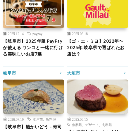
2025.12.14
paypay
2025.08.18
【岐阜市】2025年版 PayPay
【ゴ・エ・ミヨ】2022年〜
が使える ワンコと一緒に行け
2025年 岐阜県で選ばれたお
る美味しいお店7選
店は？
岐阜市
大垣市
2026.07.19
江戸前
,
魚料理
2025.09.15
魚料理
,
デザート
,
肉料理
【岐阜市】鮨かいどう – 寿司