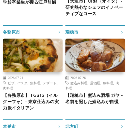
【大垣市】Oida（オイダ） ‐
学校卒業生が握る江戸前鮨
研究熱心なシェフのイノベー
ティブなコース
各務原市
瑞穂市
2026.07.21
2026.07.26
ピザ
,
パスタ
,
魚料理
,
デザート
,
煮込み料理
,
居酒屋
,
魚料理
,
肉
肉料理
料理
【各務原市】Il Gufo（イル
【瑞穂市】煮込み酒場 ガヤ –
グーフォ）- 東京仕込みの実
名前を冠した煮込みが自慢
力派イタリアン
本巣市
北方町