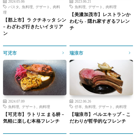
2024.05.06
2023.06.21
パスタ
,
魚料理
,
デザート
,
肉料
魚料理
,
デザート
,
肉料理
理
【美濃加茂市】レストランか
【郡上市】ラ クチネッタ シン
わむら ‐ 隠れ家すぎるフレン
– わざわざ行きたいイタリア
チ
ン
可児市
瑞浪市
2024.07.09
2022.06.26
魚料理
,
デザート
,
肉料理
仔羊
,
魚料理
,
デザート
,
肉料理
【可児市】ラトリエ まる耕 –
【瑞浪市】ベルエキップ – こ
気軽に楽しむ本格フレンチ
だわりが哲学的なフレンチ