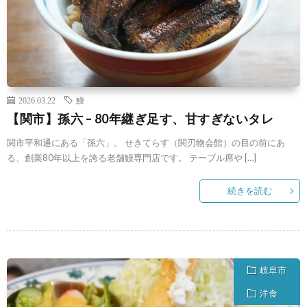
2026.03.22
鰻
【関市】孫六 – 80年継ぎ足す、甘すぎないタレ
関市平和通にある「孫六」。 せきてらす（関刃物会館）の目の前にあ
る、創業80年以上を誇る老舗鰻専門店です。 テーブル席や […]
続きを読む
岐阜市
洋食