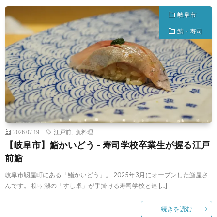
岐阜市
鯖・寿司
2026.07.19
江戸前
,
魚料理
【岐阜市】鮨かいどう – 寿司学校卒業生が握る江戸
前鮨
岐阜市靱屋町にある「鮨かいどう」。 2025年3月にオープンした鮨屋さ
んです。 柳ヶ瀬の「すし卓」が手掛ける寿司学校と連 […]
続きを読む