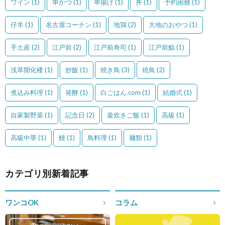
ワイン
(1)
串かつ
(1)
串揚げ
(1)
丼
(1)
予約困難
(1)
仔羊
(1)
名古屋コーチン
(1)
地鶏
(2)
大地のおやつ
(1)
手土産
(2)
江戸前
(2)
江戸前寿司
(1)
江戸前鮨
(1)
浅草開化楼
(1)
炒飯
(1)
焼き鳥
(3)
焼鳥
(2)
煮込み料理
(1)
発酵
(1)
白ごはん.com
(1)
結婚式
(1)
自家製野菜
(1)
記念日
(2)
釜炊きご飯
(1)
高級
(1)
高級中華
(1)
鰻
(1)
鳥料理
(1)
麺類
(1)
カテゴリ別新着記事
ワンコOK
コラム