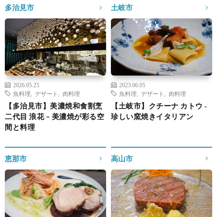
多治見市
土岐市
2026.05.25
2023.06.05
魚料理
,
デザート
,
肉料理
魚料理
,
デザート
,
肉料理
【多治見市】美濃焼和食割烹
【土岐市】クチーナ カトウ ‐
二代目 浪花 – 美濃焼が彩る空
珍しい窯焼きイタリアン
間と料理
恵那市
高山市