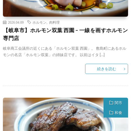
2026.04.09
ホルモン
,
肉料理
【岐阜市】ホルモン双葉 西園 – 一線を画すホルモン
専門店
岐阜商工会議所の近くにある「ホルモン双葉 西園」。 敷島町にあるホル
モンの名店「ホルモン双葉」の姉妹店です。 以前はイタ […]
続きを読む
関市
和食