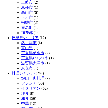
土岐市
(2)
恵那市
(1)
高山市
(6)
下呂市
(1)
飛騨市
(2)
養老町
(1)
加茂郡
(1)
岐阜県外エリア
(12)
名古屋市
(6)
富山県
(1)
三重県桑名市
(2)
三重県いなべ市
(1)
滋賀県大津市
(1)
奈良市
(1)
料理ジャンル
(207)
焼肉・肉料理
(7)
フレンチ
(50)
イタリアン
(52)
洋食
(9)
和食
(50)
中華
(12)