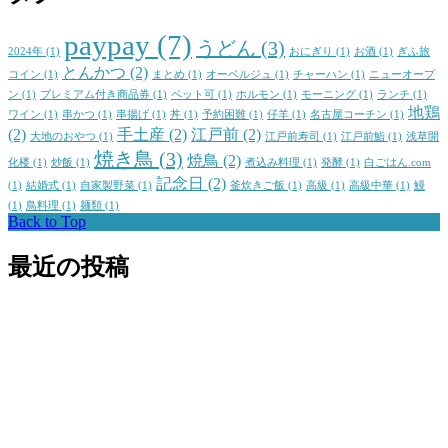
paypay
(7)
うどん
(3)
2024年
(1)
おにぎり
(1)
お酒
(1)
ぎふ旅
とんかつ
(2)
コイン
(1)
まとめ
(1)
オーベルジュ
(1)
チャーハン
(1)
ニューオープ
ン
(1)
プレミアム付き商品券
(1)
ペット可
(1)
ホルモン
(1)
モーニング
(1)
ランチ
(1)
地鶏
ワイン
(1)
串かつ
(1)
串揚げ
(1)
丼
(1)
予約困難
(1)
仔羊
(1)
名古屋コーチン
(1)
(2)
手土産
(2)
江戸前
(2)
大地のおやつ
(1)
江戸前寿司
(1)
江戸前鮨
(1)
浅草開
焼き鳥
(3)
焼鳥
(2)
化楼
(1)
炒飯
(1)
煮込み料理
(1)
発酵
(1)
白ごはん.com
記念日
(2)
(1)
結婚式
(1)
自家製野菜
(1)
釜炊きご飯
(1)
高級
(1)
高級中華
(1)
鰻
(1)
鳥料理
(1)
麺類
(1)
Back to Top
最近の投稿