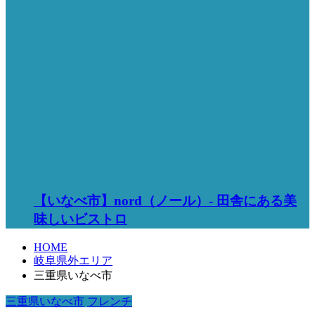
【いなべ市】nord（ノール）- 田舎にある美
味しいビストロ
HOME
岐阜県外エリア
三重県いなべ市
三重県いなべ市
フレンチ