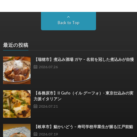
Back to Top
最近の投稿
【瑞穂市】煮込み酒場 ガヤ – 名前を冠した煮込みが自慢
2026.07.26
【各務原市】Il Gufo（イル グーフォ）- 東京仕込みの実
力派イタリアン
2026.07.21
【岐阜市】鮨かいどう – 寿司学校卒業生が握る江戸前鮨
2026.07.19