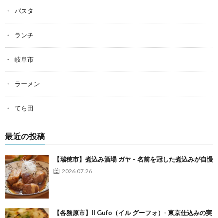
パスタ
ランチ
岐阜市
ラーメン
てら田
最近の投稿
【瑞穂市】煮込み酒場 ガヤ – 名前を冠した煮込みが自慢
2026.07.26
【各務原市】Il Gufo（イル グーフォ）- 東京仕込みの実