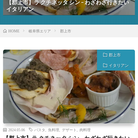
【郡上市】ラ クチネッタ シン – わざわざ行きたい
イタリアン
岐阜県エリア
郡上市
HOME
郡上市
イタリアン
2024.05.06
パスタ
,
魚料理
,
デザート
,
肉料理
【郡上市】ラ クチネッタ シン – わざわざ行きたい