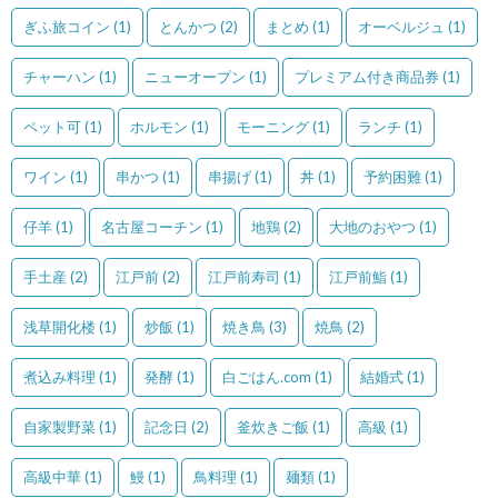
ぎふ旅コイン
(1)
とんかつ
(2)
まとめ
(1)
オーベルジュ
(1)
チャーハン
(1)
ニューオープン
(1)
プレミアム付き商品券
(1)
ペット可
(1)
ホルモン
(1)
モーニング
(1)
ランチ
(1)
ワイン
(1)
串かつ
(1)
串揚げ
(1)
丼
(1)
予約困難
(1)
仔羊
(1)
名古屋コーチン
(1)
地鶏
(2)
大地のおやつ
(1)
手土産
(2)
江戸前
(2)
江戸前寿司
(1)
江戸前鮨
(1)
浅草開化楼
(1)
炒飯
(1)
焼き鳥
(3)
焼鳥
(2)
煮込み料理
(1)
発酵
(1)
白ごはん.com
(1)
結婚式
(1)
自家製野菜
(1)
記念日
(2)
釜炊きご飯
(1)
高級
(1)
高級中華
(1)
鰻
(1)
鳥料理
(1)
麺類
(1)