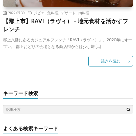
2022.05.30
ジビエ
,
魚料理
,
デザート
,
肉料理
【郡上市】RAVI（ラヴィ） − 地元食材を活かすフ
レンチ
郡上八幡にあるカジュアルフレンチ「RAVI（ラヴィ）」。2020年にオー
プン。 郡上おどりの会場となる商店街からは少し離 […]
続きを読む
キーワード検索
よくある検索キーワード