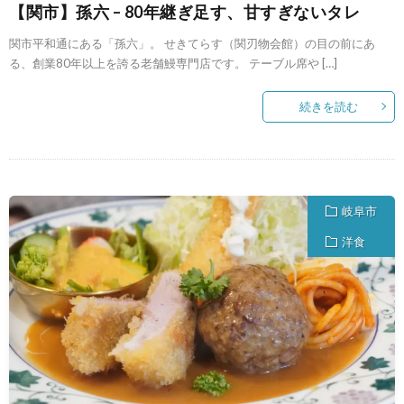
【関市】孫六 – 80年継ぎ足す、甘すぎないタレ
関市平和通にある「孫六」。 せきてらす（関刃物会館）の目の前にあ
る、創業80年以上を誇る老舗鰻専門店です。 テーブル席や […]
続きを読む
岐阜市
洋食