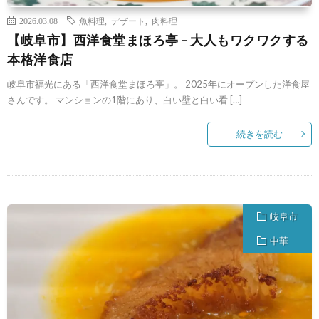
2026.03.08
魚料理
,
デザート
,
肉料理
【岐阜市】西洋食堂まほろ亭 – 大人もワクワクする
本格洋食店
岐阜市福光にある「西洋食堂まほろ亭」。 2025年にオープンした洋食屋
さんです。 マンションの1階にあり、白い壁と白い看 […]
続きを読む
岐阜市
中華