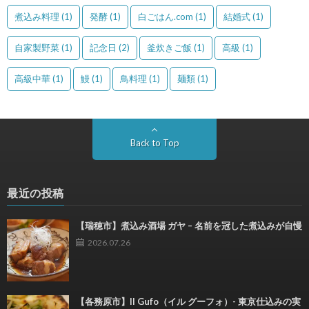
煮込み料理
(1)
発酵
(1)
白ごはん.com
(1)
結婚式
(1)
自家製野菜
(1)
記念日
(2)
釜炊きご飯
(1)
高級
(1)
高級中華
(1)
鰻
(1)
鳥料理
(1)
麺類
(1)
Back to Top
最近の投稿
【瑞穂市】煮込み酒場 ガヤ – 名前を冠した煮込みが自慢
2026.07.26
【各務原市】Il Gufo（イル グーフォ）- 東京仕込みの実