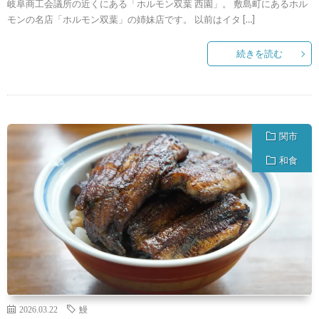
岐阜商工会議所の近くにある「ホルモン双葉 西園」。 敷島町にあるホル
モンの名店「ホルモン双葉」の姉妹店です。 以前はイタ […]
続きを読む
関市
和食
2026.03.22
鰻