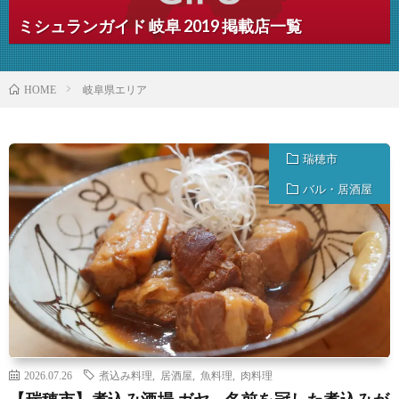
ミシュランガイド 岐阜 2019 掲載店一覧
岐阜県エリア
HOME
瑞穂市
バル・居酒屋
2026.07.26
煮込み料理
,
居酒屋
,
魚料理
,
肉料理
【瑞穂市】煮込み酒場 ガヤ – 名前を冠した煮込みが