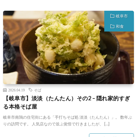
岐阜市
和食
2026.04.19
そば
【岐阜市】淡淡（たんたん）その2 – 隠れ家的すぎ
る本格そば屋
岐阜市南鶉の住宅街にある「手打ちそば処 淡淡（たんたん）」。 数年ぶ
りの訪問です。 人気店なので並ぶ覚悟で行きましたが、 […]