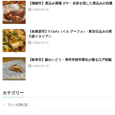
【瑞穂市】煮込み酒場 ガヤ – 名前を冠した煮込みが自慢
2026.07.26
【各務原市】Il Gufo（イル グーフォ）- 東京仕込みの実
力派イタリアン
2026.07.21
【岐阜市】鮨かいどう – 寿司学校卒業生が握る江戸前鮨
2026.07.19
カテゴリー
ワンコOK
(1)