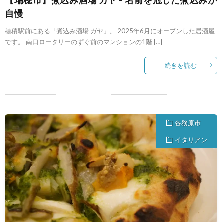
自慢
穂積駅前にある「煮込み酒場 ガヤ」。 2025年6月にオープンした居酒屋
です。 南口ロータリーのずぐ前のマンションの1階 […]
続きを読む
各務原市
イタリアン