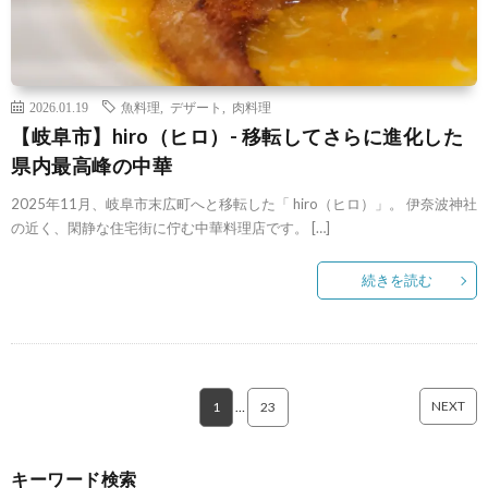
2026.01.19
魚料理
,
デザート
,
肉料理
【岐阜市】hiro（ヒロ）- 移転してさらに進化した
県内最高峰の中華
2025年11月、岐阜市末広町へと移転した「 hiro（ヒロ）」。 伊奈波神社
の近く、閑静な住宅街に佇む中華料理店です。 […]
続きを読む
NEXT
1
…
23
キーワード検索