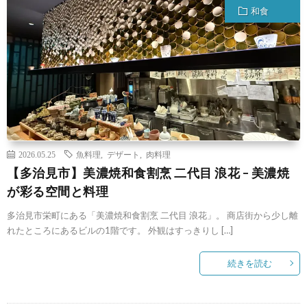
和食
2026.05.25
魚料理
,
デザート
,
肉料理
【多治見市】美濃焼和食割烹 二代目 浪花 – 美濃焼
が彩る空間と料理
多治見市栄町にある「美濃焼和食割烹 二代目 浪花」。 商店街から少し離
れたところにあるビルの1階です。 外観はすっきりし […]
続きを読む