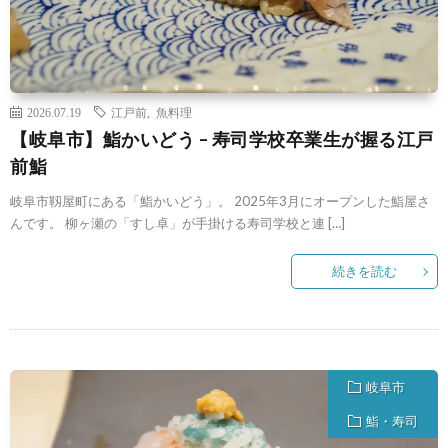
2026.07.19
江戸前
,
魚料理
【岐阜市】鮨かいどう – 寿司学校卒業生が握る江戸
前鮨
岐阜市靱屋町にある「鮨かいどう」。 2025年3月にオープンした鮨屋さ
んです。 柳ヶ瀬の「すし卓」が手掛ける寿司学校と連 […]
続きを読む
岐阜市
鮨・寿司