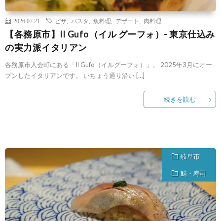
2026.07.21
ピザ
,
パスタ
,
魚料理
,
デザート
,
肉料理
【各務原市】Il Gufo（イル グーフォ）- 東京仕込み
の実力派イタリアン
各務原市入会町にある「Il Gufo（イルグーフォ）」。 2025年3月にオー
プンしたイタリアンです。 いちょう通り沿い […]
続きを読む
岐阜市
鯖・寿司