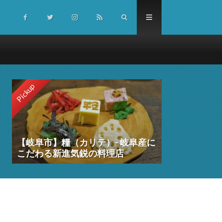
Pickup
【岐阜市】糧（カリテ）- 岐阜産に
こだわる新進気鋭の料理店