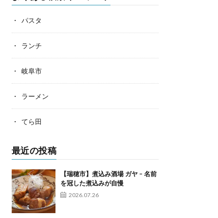
パスタ
ランチ
岐阜市
ラーメン
てら田
最近の投稿
【瑞穂市】煮込み酒場 ガヤ – 名前
を冠した煮込みが自慢
2026.07.26