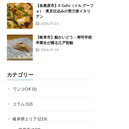
【各務原市】Il Gufo（イル グーフ
ォ）- 東京仕込みの実力派イタリ
アン
2026.07.21
【岐阜市】鮨かいどう – 寿司学校
卒業生が握る江戸前鮨
2026.07.19
カテゴリー
ワンコOK
(1)
コラム
(12)
岐阜県エリア
(223)