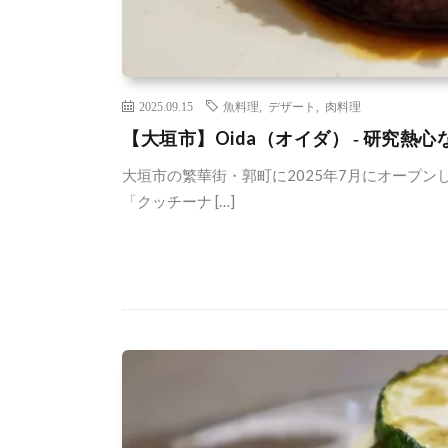
2025.09.15
魚料理
,
デザート
,
肉料理
【大垣市】Oida（オイダ） ‐ 研究
大垣市の繁華街・郭町に2025年7月にオープン
「クッチーナ […]