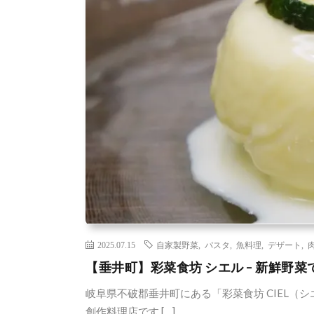
2025.07.15
自家製野菜
,
パスタ
,
魚料理
,
デザート
,
【垂井町】彩菜食坊 シエル – 新鮮野
岐阜県不破郡垂井町にある「彩菜食坊 CIEL（
創作料理店です […]