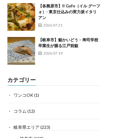
【各務原市】Il Gufo（イル グーフ
ォ）- 東京仕込みの実力派イタリ
アン
2026.07.21
【岐阜市】鮨かいどう – 寿司学校
卒業生が握る江戸前鮨
2026.07.19
カテゴリー
ワンコOK
(1)
コラム
(12)
岐阜県エリア
(223)