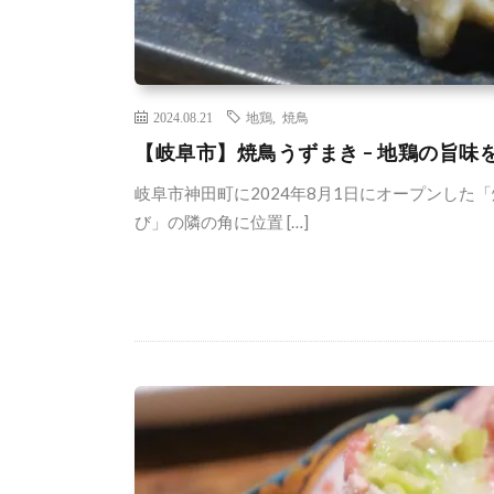
2024.08.21
地鶏
,
焼鳥
【岐阜市】焼鳥うずまき – 地鶏の旨味
岐阜市神田町に2024年8月1日にオープンした
び」の隣の角に位置 […]