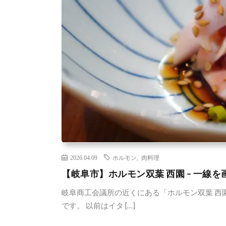
2026.04.09
ホルモン
,
肉料理
【岐阜市】ホルモン双葉 西園 – 一線
岐阜商工会議所の近くにある「ホルモン双葉 西
です。 以前はイタ […]