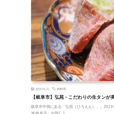
2024.03.31
肉料理
【岐阜市】弘苑 – こだわりの生タンが
岐阜市中鶉にある「弘苑（ひろえん）」。202
旭 岐阜店」や鶏 […]