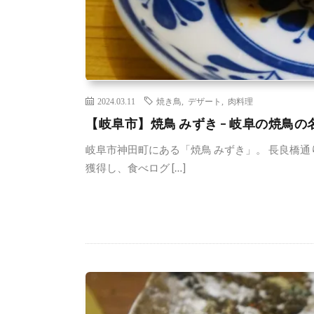
2024.03.11
焼き鳥
,
デザート
,
肉料理
【岐阜市】焼鳥 みずき – 岐阜の焼鳥の
岐阜市神田町にある「焼鳥 みずき」。 長良橋
獲得し、食べログ […]