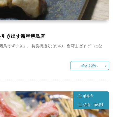
を引き出す新星焼鳥店
「焼鳥うずまき」。 長良橋通り沿いの、台湾まぜそば「はな
続きを読む
岐阜市
焼肉・肉料理