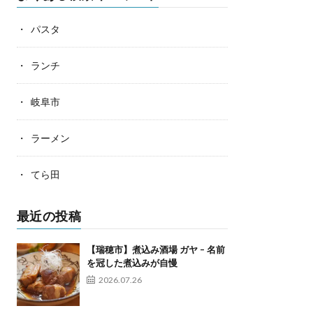
パスタ
ランチ
岐阜市
ラーメン
てら田
最近の投稿
【瑞穂市】煮込み酒場 ガヤ – 名前
を冠した煮込みが自慢
2026.07.26