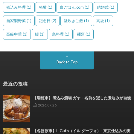
煮込み料理
(1)
発酵
(1)
白ごはん.com
(1)
結婚式
(1)
自家製野菜
(1)
記念日
(2)
釜炊きご飯
(1)
高級
(1)
高級中華
(1)
鰻
(1)
鳥料理
(1)
麺類
(1)
Back to Top
最近の投稿
【瑞穂市】煮込み酒場 ガヤ – 名前を冠した煮込みが自慢
2026.07.26
【各務原市】Il Gufo（イル グーフォ）- 東京仕込みの実