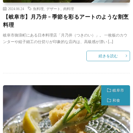
2024.06.24
魚料理
,
デザート
,
肉料理
【岐阜市】月乃井 – 季節を彩るアートのような割烹
料理
岐阜市御浪町にある日本料理店「月乃井（つきのい）」。 一枚板のカウ
ンターや組子細工の仕切りが印象的な店内は、高級感が漂い […]
続きを読む
岐阜市
和食