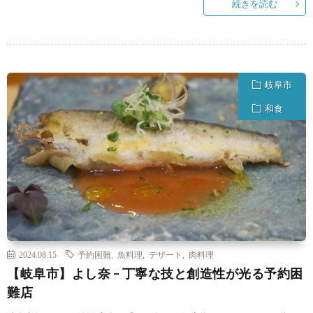
続きを読む
岐阜市
和食
2024.08.15
予約困難
,
魚料理
,
デザート
,
肉料理
【岐阜市】よし奈 – 丁寧な技と創造性が光る予約困
難店