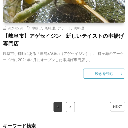
2024.05.28
串揚げ
,
魚料理
,
デザート
,
肉料理
【岐阜市】アゲセイジン – 新しいテイストの串揚げ
専門店
岐阜市小柳町にある「串昜SAGE.n（アゲセイジン）」。 柳ヶ瀬のアーケ
ード街に2024年4月にオープンした串揚げ専門店 […]
続きを読む
NEXT
1
…
5
キーワード検索