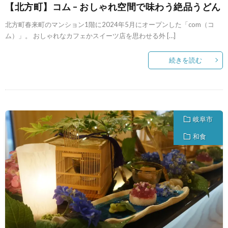
【北方町】コム – おしゃれ空間で味わう絶品うどん
北方町春来町のマンション1階に2024年5月にオープンした「com（コ
ム）」。 おしゃれなカフェかスイーツ店を思わせる外 […]
続きを読む
岐阜市
和食