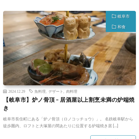
岐阜市
和食
2024.12.29
魚料理
,
デザート
,
肉料理
【岐阜市】炉ノ骨頂 – 居酒屋以上割烹未満の炉端焼
き
岐阜市長住町にある「炉ノ骨頂（ロノコッチョウ）」。 名鉄岐阜駅から
徒歩圏内、ロフトと大塚屋の間あたりに位置する炉端焼き居 […]