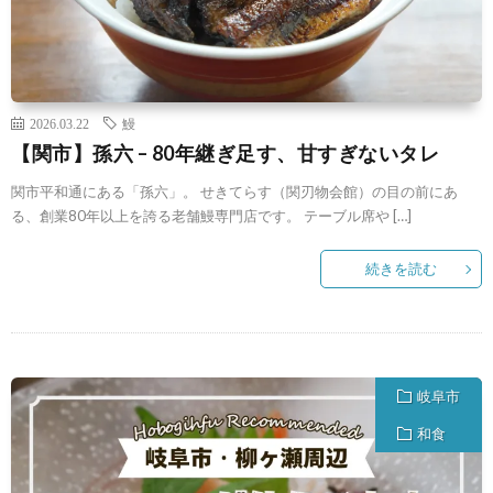
2026.03.22
鰻
【関市】孫六 – 80年継ぎ足す、甘すぎないタレ
関市平和通にある「孫六」。 せきてらす（関刃物会館）の目の前にあ
る、創業80年以上を誇る老舗鰻専門店です。 テーブル席や […]
続きを読む
岐阜市
和食