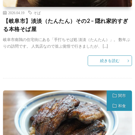
2026.04.19
そば
【岐阜市】淡淡（たんたん）その2 – 隠れ家的すぎ
る本格そば屋
岐阜市南鶉の住宅街にある「手打ちそば処 淡淡（たんたん）」。 数年ぶ
りの訪問です。 人気店なので並ぶ覚悟で行きましたが、 […]
続きを読む
関市
和食