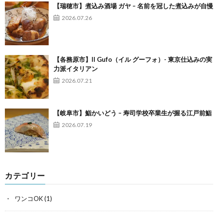
【瑞穂市】煮込み酒場 ガヤ – 名前を冠した煮込みが自慢
2026.07.26
【各務原市】Il Gufo（イル グーフォ）- 東京仕込みの実
力派イタリアン
2026.07.21
【岐阜市】鮨かいどう – 寿司学校卒業生が握る江戸前鮨
2026.07.19
カテゴリー
ワンコOK
(1)