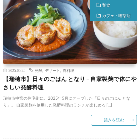
和食
カフェ・喫茶店
2025.05.25
発酵
,
デザート
,
肉料理
【瑞穂市】日々のごはん となり – 自家製麹で体にや
さしい発酵料理
瑞穂市中宮の住宅街に、2025年5月にオープした「日々のごはん とな
り」。 自家製麹を使用した発酵料理のランチが楽しめる […]
続きを読む