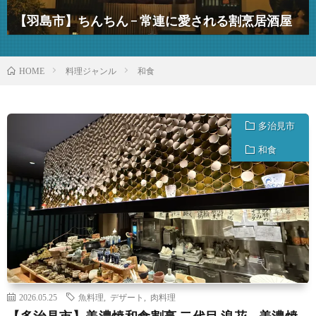
【羽島市】ちんちん − 常連に愛される割烹居酒屋
料理ジャンル
和食
HOME
多治見市
和食
2026.05.25
魚料理
,
デザート
,
肉料理
【多治見市】美濃焼和食割烹 二代目 浪花 – 美濃焼