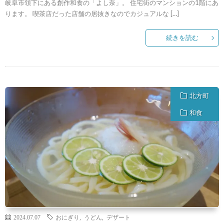
岐阜市領下にある創作和食の「よし奈」。 住宅街のマンションの1階にあ
ります。 喫茶店だった店舗の居抜きなのでカジュアルな […]
続きを読む
北方町
和食
2024.07.07
おにぎり
,
うどん
,
デザート