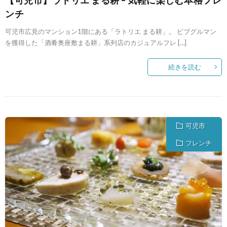
ンチ
可児市広見のマンション1階にある「ラトリエ まる耕」。 ビブグルマン
を獲得した「酒肴奥座敷まる耕」系列店のカジュアルフレ […]
続きを読む
可児市
フレンチ