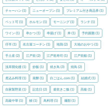
チャーハン
(1)
ニューオープン
(1)
プレミアム付き商品券
(1)
ペット可
(1)
ホルモン
(1)
モーニング
(1)
ランチ
(1)
ワイン
(1)
串かつ
(1)
串揚げ
(1)
丼
(1)
予約困難
(1)
仔羊
(1)
名古屋コーチン
(1)
地鶏
(2)
大地のおやつ
(1)
手土産
(2)
江戸前
(2)
江戸前寿司
(1)
江戸前鮨
(1)
浅草開化楼
(1)
炒飯
(1)
焼き鳥
(3)
焼鳥
(2)
煮込み料理
(1)
発酵
(1)
白ごはん.com
(1)
結婚式
(1)
自家製野菜
(1)
記念日
(2)
釜炊きご飯
(1)
高級
(1)
高級中華
(1)
鰻
(1)
鳥料理
(1)
麺類
(1)