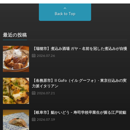
Back to Top
最近の投稿
【瑞穂市】煮込み酒場 ガヤ – 名前を冠した煮込みが自慢
2026.07.26
【各務原市】Il Gufo（イル グーフォ）- 東京仕込みの実
力派イタリアン
2026.07.21
【岐阜市】鮨かいどう – 寿司学校卒業生が握る江戸前鮨
2026.07.19