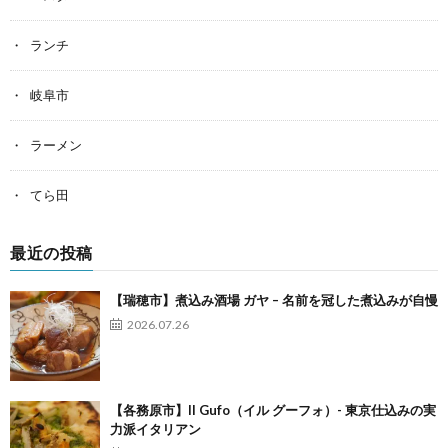
ランチ
岐阜市
ラーメン
てら田
最近の投稿
【瑞穂市】煮込み酒場 ガヤ – 名前を冠した煮込みが自慢
2026.07.26
【各務原市】Il Gufo（イル グーフォ）- 東京仕込みの実
力派イタリアン