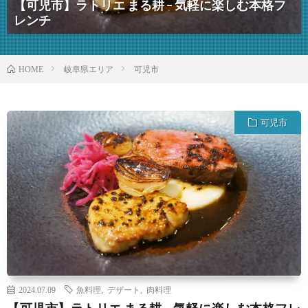
【可児市】ラトリエ まる耕 – 気軽に楽しむ本格フ
レンチ
岐阜県エリア
可児市
HOME
可児市
2024.07.09
魚料理
,
デザート
,
肉料理
【可児市】ラトリエ まる耕 – 気軽に楽しむ本格フレ