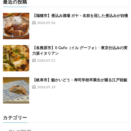
最近の投稿
【瑞穂市】煮込み酒場 ガヤ – 名前を冠した煮込みが自慢
2026.07.26
【各務原市】Il Gufo（イル グーフォ）- 東京仕込みの実
力派イタリアン
2026.07.21
【岐阜市】鮨かいどう – 寿司学校卒業生が握る江戸前鮨
2026.07.19
カテゴリー