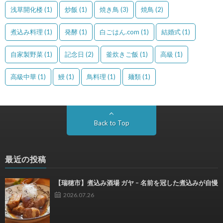
浅草開化楼
(1)
炒飯
(1)
焼き鳥
(3)
焼鳥
(2)
煮込み料理
(1)
発酵
(1)
白ごはん.com
(1)
結婚式
(1)
自家製野菜
(1)
記念日
(2)
釜炊きご飯
(1)
高級
(1)
高級中華
(1)
鰻
(1)
鳥料理
(1)
麺類
(1)
Back to Top
最近の投稿
【瑞穂市】煮込み酒場 ガヤ – 名前を冠した煮込みが自慢
2026.07.26