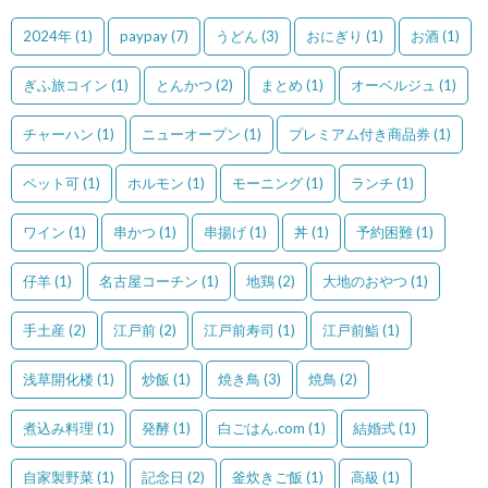
2024年
(1)
paypay
(7)
うどん
(3)
おにぎり
(1)
お酒
(1)
ぎふ旅コイン
(1)
とんかつ
(2)
まとめ
(1)
オーベルジュ
(1)
チャーハン
(1)
ニューオープン
(1)
プレミアム付き商品券
(1)
ペット可
(1)
ホルモン
(1)
モーニング
(1)
ランチ
(1)
ワイン
(1)
串かつ
(1)
串揚げ
(1)
丼
(1)
予約困難
(1)
仔羊
(1)
名古屋コーチン
(1)
地鶏
(2)
大地のおやつ
(1)
手土産
(2)
江戸前
(2)
江戸前寿司
(1)
江戸前鮨
(1)
浅草開化楼
(1)
炒飯
(1)
焼き鳥
(3)
焼鳥
(2)
煮込み料理
(1)
発酵
(1)
白ごはん.com
(1)
結婚式
(1)
自家製野菜
(1)
記念日
(2)
釜炊きご飯
(1)
高級
(1)