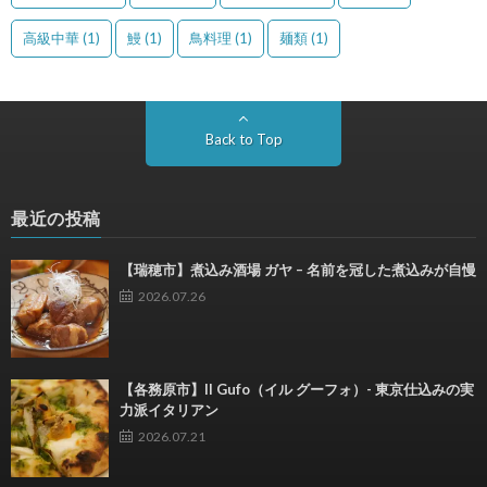
高級中華
(1)
鰻
(1)
鳥料理
(1)
麺類
(1)
Back to Top
最近の投稿
【瑞穂市】煮込み酒場 ガヤ – 名前を冠した煮込みが自慢
2026.07.26
【各務原市】Il Gufo（イル グーフォ）- 東京仕込みの実
力派イタリアン
2026.07.21