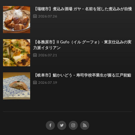
【瑞穂市】煮込み酒場 ガヤ – 名前を冠した煮込みが自慢
2026.07.26
【各務原市】Il Gufo（イル グーフォ）- 東京仕込みの実
力派イタリアン
2026.07.21
【岐阜市】鮨かいどう – 寿司学校卒業生が握る江戸前鮨
2026.07.19