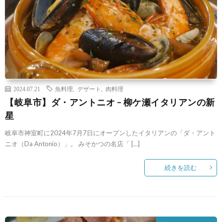
2024.07.21
魚料理
,
デザート
,
肉料理
【岐阜市】ダ・アントニオ – 柳ケ瀬イタリアンの新
星
岐阜市神室町に2024年7月7日にオープンしたイタリアンの「ダ・アント
ニオ（Da Antonio）」。 みそかつの名店「 […]
続きを読む