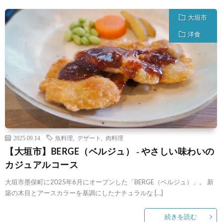
大垣市
洋食
2025.09.14
魚料理
,
デザート
,
肉料理
【大垣市】BERGE（ベルジュ） ‐ やさしい味わいの
カジュアルコース
大垣市墨俣町に2025年6月にオープンした「BERGE（ベルジュ）」。 新
築の木目とアースカラーを基調にしたナチュラルな […]
続きを読む