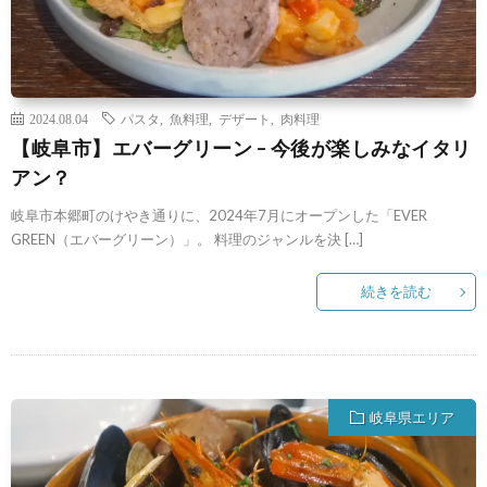
2024.08.04
パスタ
,
魚料理
,
デザート
,
肉料理
【岐阜市】エバーグリーン – 今後が楽しみなイタリ
アン？
岐阜市本郷町のけやき通りに、2024年7月にオープンした「EVER
GREEN（エバーグリーン）」。 料理のジャンルを決 […]
続きを読む
岐阜県エリア