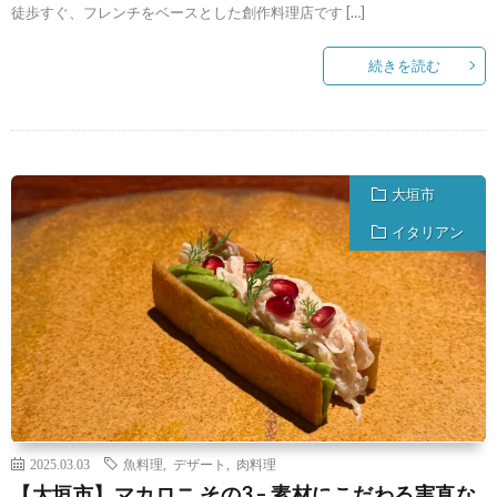
徒歩すぐ、フレンチをベースとした創作料理店です […]
続きを読む
大垣市
イタリアン
2025.03.03
魚料理
,
デザート
,
肉料理
【大垣市】マカロニ その3 – 素材にこだわる実直な