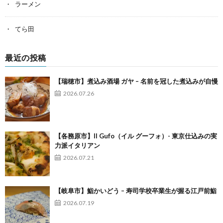
ラーメン
てら田
最近の投稿
【瑞穂市】煮込み酒場 ガヤ – 名前を冠した煮込みが自慢
2026.07.26
【各務原市】Il Gufo（イル グーフォ）- 東京仕込みの実
力派イタリアン
2026.07.21
【岐阜市】鮨かいどう – 寿司学校卒業生が握る江戸前鮨
2026.07.19