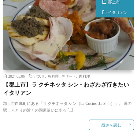
郡上市
イタリアン
2024.05.06
パスタ
,
魚料理
,
デザート
,
肉料理
【郡上市】ラ クチネッタ シン – わざわざ行きたい
イタリアン
郡上市白鳥町にある「ラ クチネッタ シン（La Cucinetta Shin）」。 道の
駅しろとりの近くの国道沿いにある […]
続きを読む