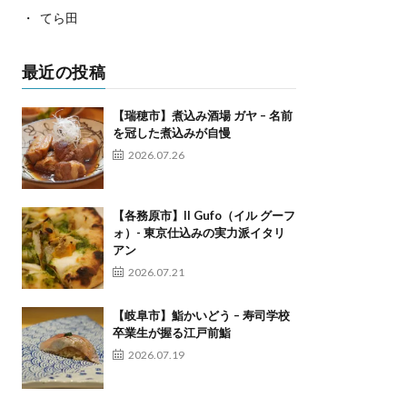
てら田
最近の投稿
【瑞穂市】煮込み酒場 ガヤ – 名前
を冠した煮込みが自慢
2026.07.26
【各務原市】Il Gufo（イル グーフ
ォ）- 東京仕込みの実力派イタリ
アン
2026.07.21
【岐阜市】鮨かいどう – 寿司学校
卒業生が握る江戸前鮨
2026.07.19