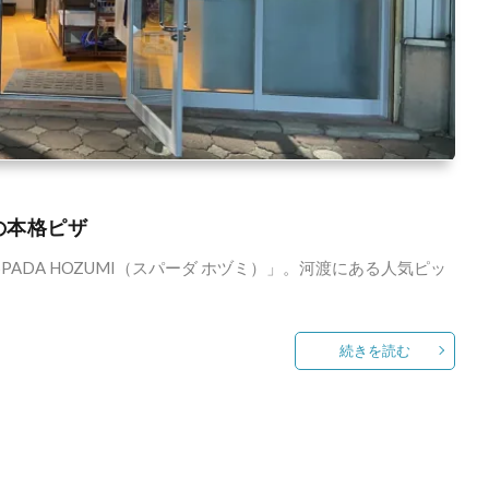
の本格ピザ
PADA HOZUMI（スパーダ ホヅミ）」。河渡にある人気ピッ
続きを読む