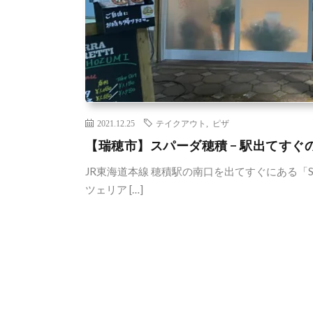
2021.12.25
テイクアウト
,
ピザ
【瑞穂市】スパーダ穂積 − 駅出てすぐ
JR東海道本線 穂積駅の南口を出てすぐにある「S
ツェリア […]