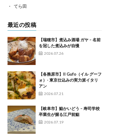
てら田
最近の投稿
【瑞穂市】煮込み酒場 ガヤ – 名前
を冠した煮込みが自慢
2026.07.26
【各務原市】Il Gufo（イル グーフ
ォ）- 東京仕込みの実力派イタリ
アン
2026.07.21
【岐阜市】鮨かいどう – 寿司学校
卒業生が握る江戸前鮨
2026.07.19