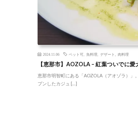
2024.11.06
ペット可
,
魚料理
,
デザート
,
肉料理
【恵那市】AOZOLA – 紅葉ついでに
恵那市明智町にある「AOZOLA（アオゾラ）」
プンしたカジュ […]