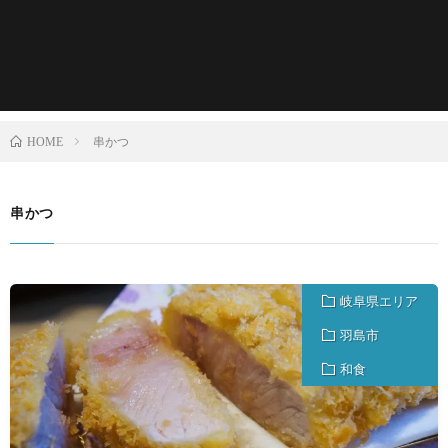
串かつ
HOME
串かつ
岐阜県エリア
羽島市
和食