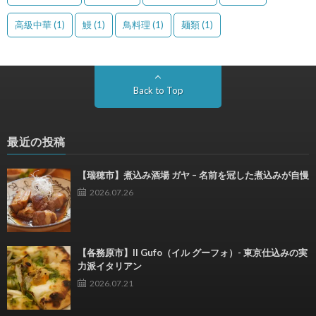
高級中華
(1)
鰻
(1)
鳥料理
(1)
麺類
(1)
Back to Top
最近の投稿
【瑞穂市】煮込み酒場 ガヤ – 名前を冠した煮込みが自慢
2026.07.26
【各務原市】Il Gufo（イル グーフォ）- 東京仕込みの実
力派イタリアン
2026.07.21