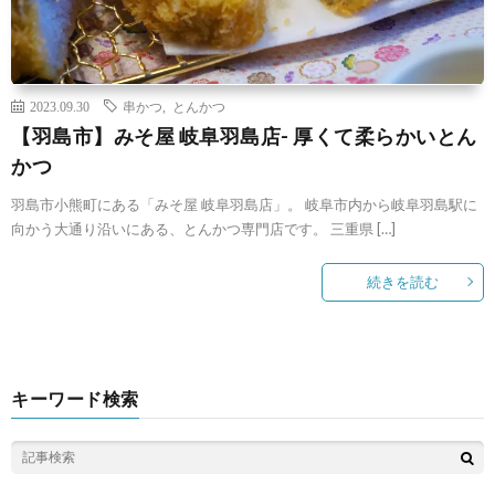
2023.09.30
串かつ
,
とんかつ
【羽島市】みそ屋 岐阜羽島店- 厚くて柔らかいとん
かつ
羽島市小熊町にある「みそ屋 岐阜羽島店」。 岐阜市内から岐阜羽島駅に
向かう大通り沿いにある、とんかつ専門店です。 三重県 […]
続きを読む
キーワード検索