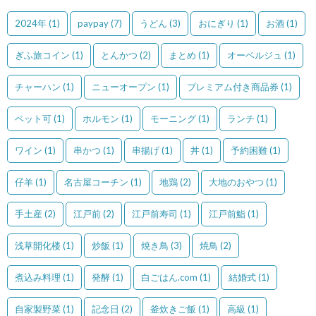
2024年
(1)
paypay
(7)
うどん
(3)
おにぎり
(1)
お酒
(1)
ぎふ旅コイン
(1)
とんかつ
(2)
まとめ
(1)
オーベルジュ
(1)
チャーハン
(1)
ニューオープン
(1)
プレミアム付き商品券
(1)
ペット可
(1)
ホルモン
(1)
モーニング
(1)
ランチ
(1)
ワイン
(1)
串かつ
(1)
串揚げ
(1)
丼
(1)
予約困難
(1)
仔羊
(1)
名古屋コーチン
(1)
地鶏
(2)
大地のおやつ
(1)
手土産
(2)
江戸前
(2)
江戸前寿司
(1)
江戸前鮨
(1)
浅草開化楼
(1)
炒飯
(1)
焼き鳥
(3)
焼鳥
(2)
煮込み料理
(1)
発酵
(1)
白ごはん.com
(1)
結婚式
(1)
自家製野菜
(1)
記念日
(2)
釜炊きご飯
(1)
高級
(1)