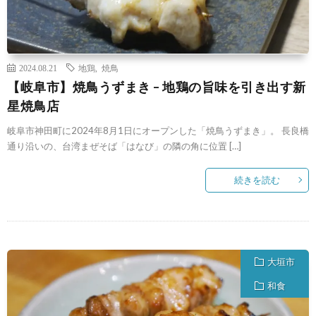
2024.08.21
地鶏
,
焼鳥
【岐阜市】焼鳥うずまき – 地鶏の旨味を引き出す新
星焼鳥店
岐阜市神田町に2024年8月1日にオープンした「焼鳥うずまき」。 長良橋
通り沿いの、台湾まぜそば「はなび」の隣の角に位置 […]
続きを読む
大垣市
和食