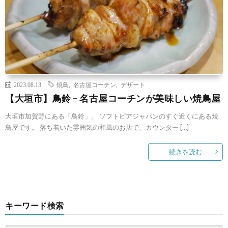
2023.08.13
焼鳥
,
名古屋コーチン
,
デザート
【大垣市】鳥鈴 – 名古屋コーチンが美味しい焼鳥屋
大垣市加賀野にある「鳥鈴」。 ソフトピアジャパンのすぐ近くにある焼
鳥屋です。 落ち着いた雰囲気の和風のお店で、カウンター […]
続きを読む
キーワード検索