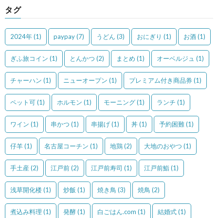
タグ
2024年
(1)
paypay
(7)
うどん
(3)
おにぎり
(1)
お酒
(1)
ぎふ旅コイン
(1)
とんかつ
(2)
まとめ
(1)
オーベルジュ
(1)
チャーハン
(1)
ニューオープン
(1)
プレミアム付き商品券
(1)
ペット可
(1)
ホルモン
(1)
モーニング
(1)
ランチ
(1)
ワイン
(1)
串かつ
(1)
串揚げ
(1)
丼
(1)
予約困難
(1)
仔羊
(1)
名古屋コーチン
(1)
地鶏
(2)
大地のおやつ
(1)
手土産
(2)
江戸前
(2)
江戸前寿司
(1)
江戸前鮨
(1)
浅草開化楼
(1)
炒飯
(1)
焼き鳥
(3)
焼鳥
(2)
煮込み料理
(1)
発酵
(1)
白ごはん.com
(1)
結婚式
(1)