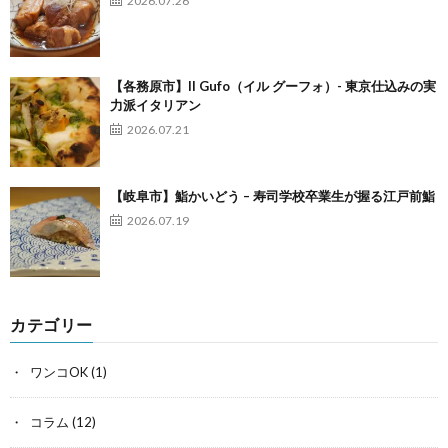
2026.07.26
【各務原市】Il Gufo（イル グーフォ）- 東京仕込みの実
力派イタリアン
2026.07.21
【岐阜市】鮨かいどう – 寿司学校卒業生が握る江戸前鮨
2026.07.19
カテゴリー
ワンコOK
(1)
コラム
(12)