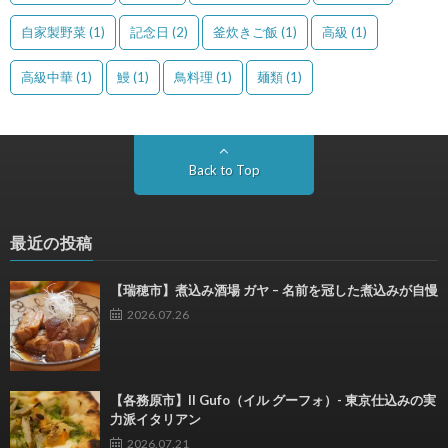
自家製野菜
(1)
記念日
(2)
釜炊きご飯
(1)
高級
(1)
高級中華
(1)
鰻
(1)
鳥料理
(1)
麺類
(1)
Back to Top
最近の投稿
【瑞穂市】煮込み酒場 ガヤ – 名前を冠した煮込みが自慢
2026.07.26
【各務原市】Il Gufo（イル グーフォ）- 東京仕込みの実
力派イタリアン
2026.07.21