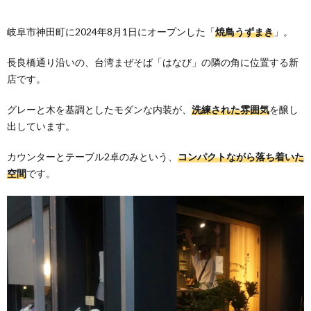
岐阜市神田町に2024年8月1日にオープンした「
焼鳥うずまき
」。
長良橋通り沿いの、台湾まぜそば「はなび」の隣の角に位置する新
店です。
グレーと木を基調としたモダンな内装が、
洗練された雰囲気
を醸し
出しています。
カウンターとテーブル2卓のみという、
コンパクトながら落ち着いた
空間
です。