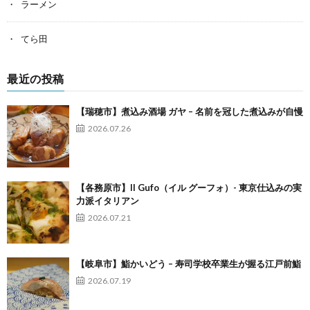
ラーメン
てら田
最近の投稿
【瑞穂市】煮込み酒場 ガヤ – 名前を冠した煮込みが自慢
2026.07.26
【各務原市】Il Gufo（イル グーフォ）- 東京仕込みの実
力派イタリアン
2026.07.21
【岐阜市】鮨かいどう – 寿司学校卒業生が握る江戸前鮨
2026.07.19