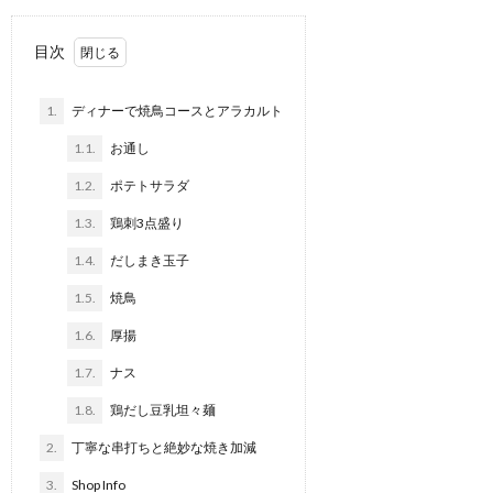
目次
1.
ディナーで焼鳥コースとアラカルト
1.1.
お通し
1.2.
ポテトサラダ
1.3.
鶏刺3点盛り
1.4.
だしまき玉子
1.5.
焼鳥
1.6.
厚揚
1.7.
ナス
1.8.
鶏だし豆乳坦々麺
2.
丁寧な串打ちと絶妙な焼き加減
3.
Shop Info