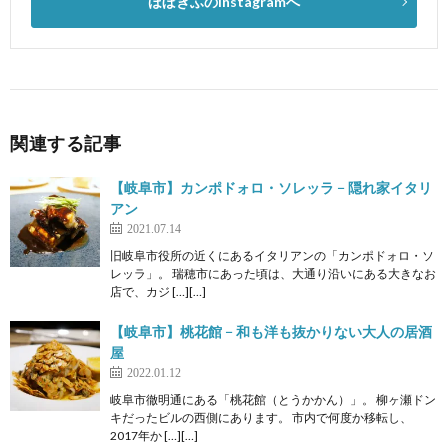
ほぼぎふのInstagramへ
関連する記事
【岐阜市】カンポドォロ・ソレッラ − 隠れ家イタリ
アン
2021.07.14
旧岐阜市役所の近くにあるイタリアンの「カンポドォロ・ソ
レッラ」。 瑞穂市にあった頃は、大通り沿いにある大きなお
店で、カジ […][…]
【岐阜市】桃花館 − 和も洋も抜かりない大人の居酒
屋
2022.01.12
岐阜市徹明通にある「桃花館（とうかかん）」。 柳ヶ瀬ドン
キだったビルの西側にあります。 市内で何度か移転し、
2017年か […][…]