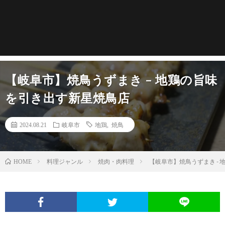
【岐阜市】焼鳥うずまき – 地鶏の旨味
を引き出す新星焼鳥店
2024.08.21
岐阜市
地鶏
,
焼鳥
料理ジャンル
焼肉・肉料理
【岐阜市】焼鳥うずまき -
HOME