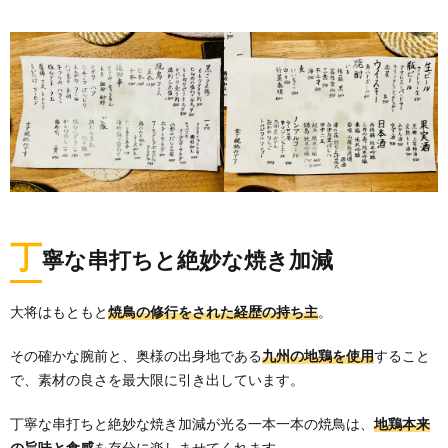
丁
寧な串打ちと絶妙な焼き加減
大将はもともと
焼鳥の修行をされた経歴の持ち主
。
その確かな腕前と、奥様の出身地である
九州の地鶏を使用
すること
で、素材の良さを最大限に引き出しています。
丁寧な串打ちと絶妙な焼き加減が光る一本一本の焼鳥は、
地鶏本来
の旨味と食感
を存分に楽しませてくれます。