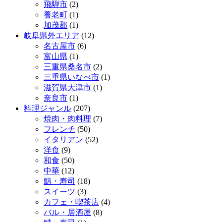
飛騨市
(2)
養老町
(1)
加茂郡
(1)
岐阜県外エリア
(12)
名古屋市
(6)
富山県
(1)
三重県桑名市
(2)
三重県いなべ市
(1)
滋賀県大津市
(1)
奈良市
(1)
料理ジャンル
(207)
焼肉・肉料理
(7)
フレンチ
(50)
イタリアン
(52)
洋食
(9)
和食
(50)
中華
(12)
鮨・寿司
(18)
スイーツ
(3)
カフェ・喫茶店
(4)
バル・居酒屋
(8)