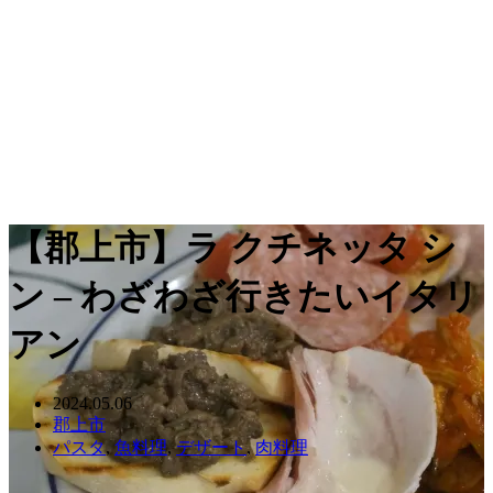
【郡上市】ラ クチネッタ シ
ン – わざわざ行きたいイタリ
アン
2024.05.06
郡上市
パスタ
,
魚料理
,
デザート
,
肉料理