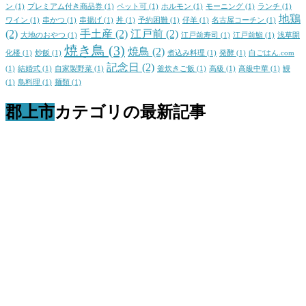
ン
(1)
プレミアム付き商品券
(1)
ペット可
(1)
ホルモン
(1)
モーニング
(1)
ランチ
(1)
地鶏
ワイン
(1)
串かつ
(1)
串揚げ
(1)
丼
(1)
予約困難
(1)
仔羊
(1)
名古屋コーチン
(1)
(2)
手土産
(2)
江戸前
(2)
大地のおやつ
(1)
江戸前寿司
(1)
江戸前鮨
(1)
浅草開
焼き鳥
(3)
焼鳥
(2)
化楼
(1)
炒飯
(1)
煮込み料理
(1)
発酵
(1)
白ごはん.com
記念日
(2)
(1)
結婚式
(1)
自家製野菜
(1)
釜炊きご飯
(1)
高級
(1)
高級中華
(1)
鰻
(1)
鳥料理
(1)
麺類
(1)
郡上市
カテゴリの最新記事