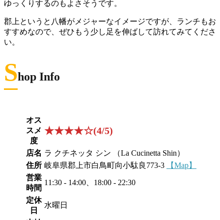
ゆっくりするのもよさそうです。
郡上というと八幡がメジャーなイメージですが、ランチもお
すすめなので、ぜひもう少し足を伸ばして訪れてみてくださ
い。
S
hop Info
オス
★★★★☆(4/5)
スメ
度
店名
ラ クチネッタ シン （La Cucinetta Shin）
住所
岐阜県郡上市白鳥町向小駄良773-3
【Map】
営業
11:30 - 14:00、18:00 - 22:30
時間
定休
水曜日
日