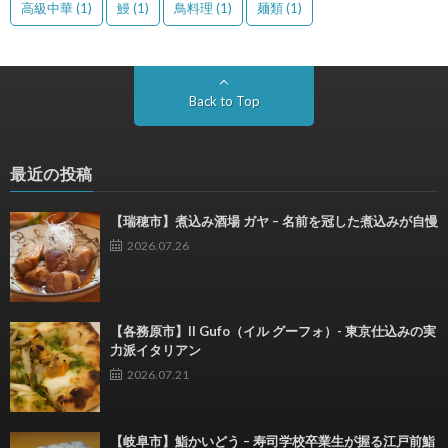
高級中華
(1)
鰻
(1)
鳥料理
(1)
麺類
(1)
Back to Top
最近の投稿
【瑞穂市】煮込み酒場 ガヤ – 名前を冠した煮込みが自慢
2026.07.26
【各務原市】Il Gufo（イル グーフォ）- 東京仕込みの実
力派イタリアン
2026.07.21
【岐阜市】鮨かいどう – 寿司学校卒業生が握る江戸前鮨