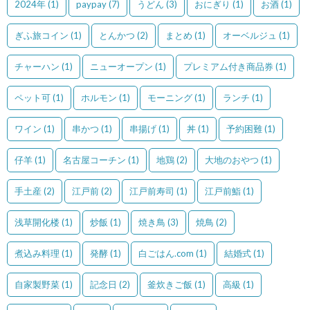
2024年
(1)
paypay
(7)
うどん
(3)
おにぎり
(1)
お酒
(1)
ぎふ旅コイン
(1)
とんかつ
(2)
まとめ
(1)
オーベルジュ
(1)
チャーハン
(1)
ニューオープン
(1)
プレミアム付き商品券
(1)
ペット可
(1)
ホルモン
(1)
モーニング
(1)
ランチ
(1)
ワイン
(1)
串かつ
(1)
串揚げ
(1)
丼
(1)
予約困難
(1)
仔羊
(1)
名古屋コーチン
(1)
地鶏
(2)
大地のおやつ
(1)
手土産
(2)
江戸前
(2)
江戸前寿司
(1)
江戸前鮨
(1)
浅草開化楼
(1)
炒飯
(1)
焼き鳥
(3)
焼鳥
(2)
煮込み料理
(1)
発酵
(1)
白ごはん.com
(1)
結婚式
(1)
自家製野菜
(1)
記念日
(2)
釜炊きご飯
(1)
高級
(1)