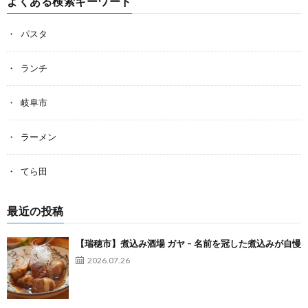
よくある検索キーワード
パスタ
ランチ
岐阜市
ラーメン
てら田
最近の投稿
【瑞穂市】煮込み酒場 ガヤ – 名前を冠した煮込みが自慢
2026.07.26