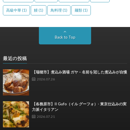
高級中華
(1)
鰻
(1)
鳥料理
(1)
麺類
(1)
Back to Top
最近の投稿
【瑞穂市】煮込み酒場 ガヤ – 名前を冠した煮込みが自慢
2026.07.26
【各務原市】Il Gufo（イル グーフォ）- 東京仕込みの実
力派イタリアン
2026.07.21