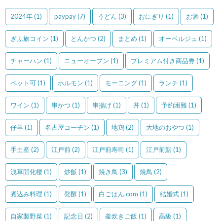
2024年
(1)
paypay
(7)
うどん
(3)
おにぎり
(1)
お酒
(1)
ぎふ旅コイン
(1)
とんかつ
(2)
まとめ
(1)
オーベルジュ
(1)
チャーハン
(1)
ニューオープン
(1)
プレミアム付き商品券
(1)
ペット可
(1)
ホルモン
(1)
モーニング
(1)
ランチ
(1)
ワイン
(1)
串かつ
(1)
串揚げ
(1)
丼
(1)
予約困難
(1)
仔羊
(1)
名古屋コーチン
(1)
地鶏
(2)
大地のおやつ
(1)
手土産
(2)
江戸前
(2)
江戸前寿司
(1)
江戸前鮨
(1)
浅草開化楼
(1)
炒飯
(1)
焼き鳥
(3)
焼鳥
(2)
煮込み料理
(1)
発酵
(1)
白ごはん.com
(1)
結婚式
(1)
自家製野菜
(1)
記念日
(2)
釜炊きご飯
(1)
高級
(1)