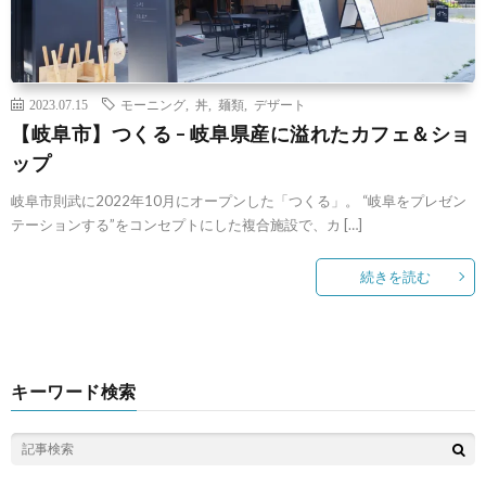
2023.07.15
モーニング
,
丼
,
麺類
,
デザート
【岐阜市】つくる – 岐阜県産に溢れたカフェ＆ショ
ップ
岐阜市則武に2022年10月にオープンした「つくる」。 “岐阜をプレゼン
テーションする”をコンセプトにした複合施設で、カ […]
続きを読む
キーワード検索