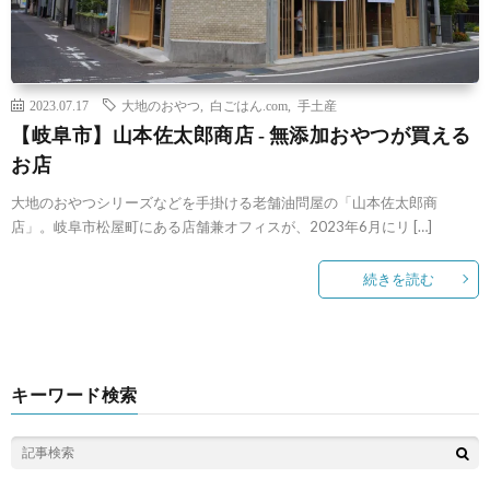
2023.07.17
大地のおやつ
,
白ごはん.com
,
手土産
【岐阜市】山本佐太郎商店 ‐ 無添加おやつが買える
お店
大地のおやつシリーズなどを手掛ける老舗油問屋の「山本佐太郎商
店」。岐阜市松屋町にある店舗兼オフィスが、2023年6月にリ […]
続きを読む
キーワード検索