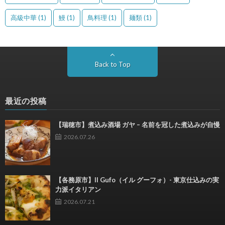
高級中華
(1)
鰻
(1)
鳥料理
(1)
麺類
(1)
Back to Top
最近の投稿
【瑞穂市】煮込み酒場 ガヤ – 名前を冠した煮込みが自慢
2026.07.26
【各務原市】Il Gufo（イル グーフォ）- 東京仕込みの実
力派イタリアン
2026.07.21