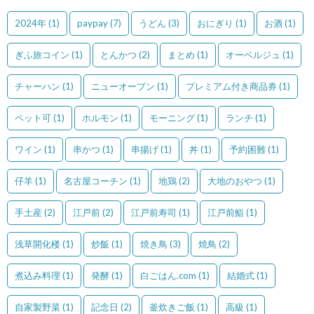
2024年
(1)
paypay
(7)
うどん
(3)
おにぎり
(1)
お酒
(1)
ぎふ旅コイン
(1)
とんかつ
(2)
まとめ
(1)
オーベルジュ
(1)
チャーハン
(1)
ニューオープン
(1)
プレミアム付き商品券
(1)
ペット可
(1)
ホルモン
(1)
モーニング
(1)
ランチ
(1)
ワイン
(1)
串かつ
(1)
串揚げ
(1)
丼
(1)
予約困難
(1)
仔羊
(1)
名古屋コーチン
(1)
地鶏
(2)
大地のおやつ
(1)
手土産
(2)
江戸前
(2)
江戸前寿司
(1)
江戸前鮨
(1)
浅草開化楼
(1)
炒飯
(1)
焼き鳥
(3)
焼鳥
(2)
煮込み料理
(1)
発酵
(1)
白ごはん.com
(1)
結婚式
(1)
自家製野菜
(1)
記念日
(2)
釜炊きご飯
(1)
高級
(1)