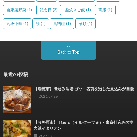
自家製野菜
(1)
記念日
(2)
釜炊きご飯
(1)
高級
(1)
高級中華
(1)
鰻
(1)
鳥料理
(1)
麺類
(1)
Back to Top
最近の投稿
【瑞穂市】煮込み酒場 ガヤ – 名前を冠した煮込みが自慢
2026.07.26
【各務原市】Il Gufo（イル グーフォ）- 東京仕込みの実
力派イタリアン
2026.07.21