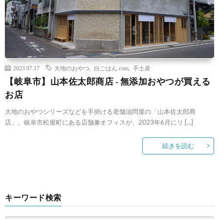
2023.07.17
大地のおやつ
,
白ごはん.com
,
手土産
【岐阜市】山本佐太郎商店 ‐ 無添加おやつが買える
お店
大地のおやつシリーズなどを手掛ける老舗油問屋の「山本佐太郎商
店」。岐阜市松屋町にある店舗兼オフィスが、2023年6月にリ […]
続きを読む
キーワード検索