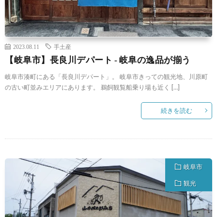
2023.08.11
手土産
【岐阜市】長良川デパート ‐ 岐阜の逸品が揃う
岐阜市湊町にある「長良川デパート」。 岐阜市きっての観光地、川原町
の古い町並みエリアにあります。 鵜飼観覧船乗り場も近く […]
続きを読む
岐阜市
観光