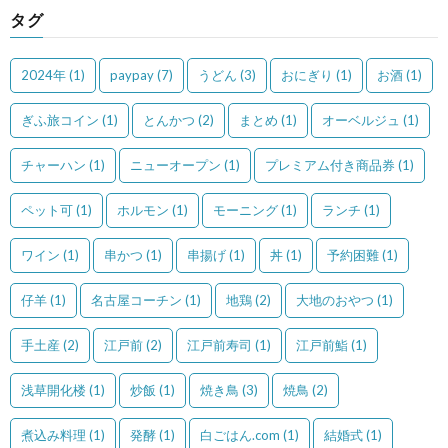
タグ
2024年
(1)
paypay
(7)
うどん
(3)
おにぎり
(1)
お酒
(1)
ぎふ旅コイン
(1)
とんかつ
(2)
まとめ
(1)
オーベルジュ
(1)
チャーハン
(1)
ニューオープン
(1)
プレミアム付き商品券
(1)
ペット可
(1)
ホルモン
(1)
モーニング
(1)
ランチ
(1)
ワイン
(1)
串かつ
(1)
串揚げ
(1)
丼
(1)
予約困難
(1)
仔羊
(1)
名古屋コーチン
(1)
地鶏
(2)
大地のおやつ
(1)
手土産
(2)
江戸前
(2)
江戸前寿司
(1)
江戸前鮨
(1)
浅草開化楼
(1)
炒飯
(1)
焼き鳥
(3)
焼鳥
(2)
煮込み料理
(1)
発酵
(1)
白ごはん.com
(1)
結婚式
(1)