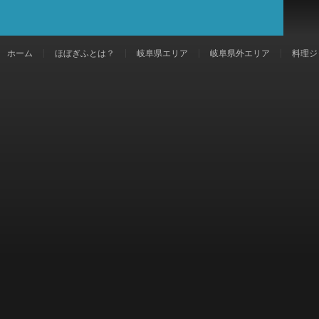
ホーム
ほぼぎふとは？
岐阜県エリア
岐阜県外エリア
料理ジ