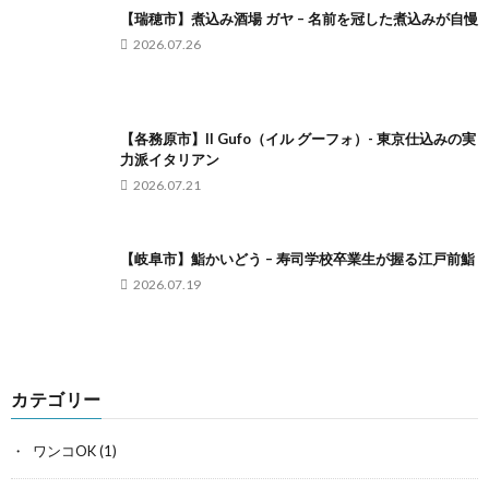
【瑞穂市】煮込み酒場 ガヤ – 名前を冠した煮込みが自慢
2026.07.26
【各務原市】Il Gufo（イル グーフォ）- 東京仕込みの実
力派イタリアン
2026.07.21
【岐阜市】鮨かいどう – 寿司学校卒業生が握る江戸前鮨
2026.07.19
カテゴリー
ワンコOK
(1)