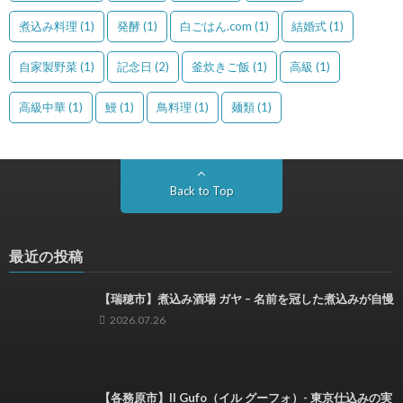
煮込み料理
(1)
発酵
(1)
白ごはん.com
(1)
結婚式
(1)
自家製野菜
(1)
記念日
(2)
釜炊きご飯
(1)
高級
(1)
高級中華
(1)
鰻
(1)
鳥料理
(1)
麺類
(1)
Back to Top
最近の投稿
【瑞穂市】煮込み酒場 ガヤ – 名前を冠した煮込みが自慢
2026.07.26
【各務原市】Il Gufo（イル グーフォ）- 東京仕込みの実