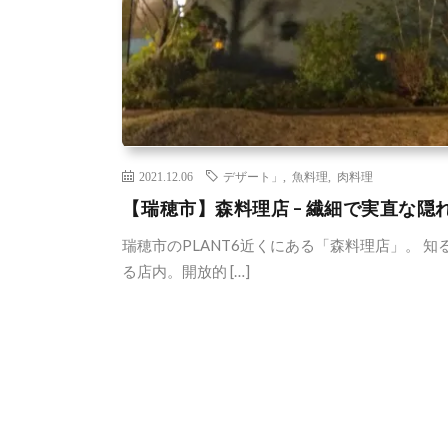
2021.12.06
デザート」
,
魚料理
,
肉料理
【瑞穂市】森料理店 – 繊細で実直な隠
瑞穂市のPLANT6近くにある「森料理店」。 
る店内。開放的 […]