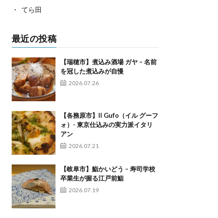
てら田
最近の投稿
【瑞穂市】煮込み酒場 ガヤ – 名前
を冠した煮込みが自慢
2026.07.26
【各務原市】Il Gufo（イル グーフ
ォ）- 東京仕込みの実力派イタリ
アン
2026.07.21
【岐阜市】鮨かいどう – 寿司学校
卒業生が握る江戸前鮨
2026.07.19