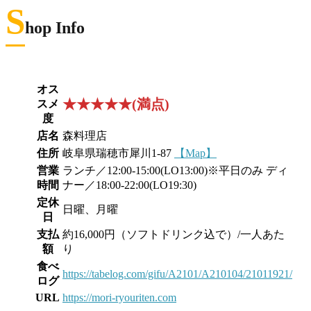
S
hop Info
オス
★★★★★(満点)
スメ
度
店名
森料理店
住所
岐阜県瑞穂市犀川1-87
【Map】
営業
ランチ／12:00-15:00(LO13:00)※平日のみ ディ
時間
ナー／18:00-22:00(LO19:30)
定休
日曜、月曜
日
支払
約16,000円（ソフトドリンク込で）/一人あた
額
り
食べ
https://tabelog.com/gifu/A2101/A210104/21011921/
ログ
URL
https://mori-ryouriten.com