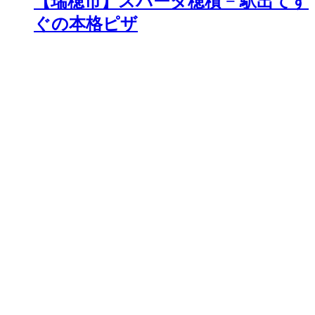
【瑞穂市】スパーダ穂積 − 駅出てす
ぐの本格ピザ