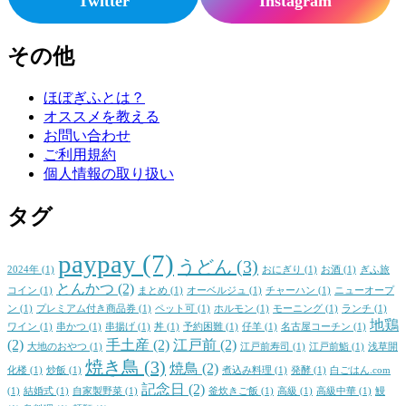
Twitter
Instagram
その他
ほぼぎふとは？
オススメを教える
お問い合わせ
ご利用規約
個人情報の取り扱い
タグ
paypay
(7)
うどん
(3)
2024年
(1)
おにぎり
(1)
お酒
(1)
ぎふ旅
とんかつ
(2)
コイン
(1)
まとめ
(1)
オーベルジュ
(1)
チャーハン
(1)
ニューオープ
ン
(1)
プレミアム付き商品券
(1)
ペット可
(1)
ホルモン
(1)
モーニング
(1)
ランチ
(1)
地鶏
ワイン
(1)
串かつ
(1)
串揚げ
(1)
丼
(1)
予約困難
(1)
仔羊
(1)
名古屋コーチン
(1)
(2)
手土産
(2)
江戸前
(2)
大地のおやつ
(1)
江戸前寿司
(1)
江戸前鮨
(1)
浅草開
焼き鳥
(3)
焼鳥
(2)
化楼
(1)
炒飯
(1)
煮込み料理
(1)
発酵
(1)
白ごはん.com
記念日
(2)
(1)
結婚式
(1)
自家製野菜
(1)
釜炊きご飯
(1)
高級
(1)
高級中華
(1)
鰻