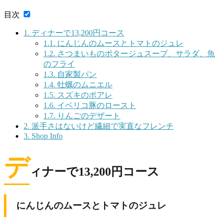
目次
1.
ディナーで13,200円コース
1.1.
にんじんのムースとトマトのジュレ
1.2.
さつまいものポタージュスープ、サラダ、魚
のフライ
1.3.
自家製パン
1.4.
牡蠣のムニエル
1.5.
スズキのポアレ
1.6.
イベリコ豚のロースト
1.7.
りんごのデザート
2.
派手さはないけど繊細で実直なフレンチ
3.
Shop Info
デ
ィナーで13,200円コース
にんじんのムースとトマトのジュレ