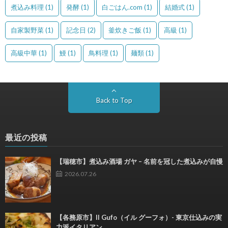
煮込み料理
(1)
発酵
(1)
白ごはん.com
(1)
結婚式
(1)
自家製野菜
(1)
記念日
(2)
釜炊きご飯
(1)
高級
(1)
高級中華
(1)
鰻
(1)
鳥料理
(1)
麺類
(1)
Back to Top
最近の投稿
【瑞穂市】煮込み酒場 ガヤ – 名前を冠した煮込みが自慢
2026.07.26
【各務原市】Il Gufo（イル グーフォ）- 東京仕込みの実
力派イタリアン