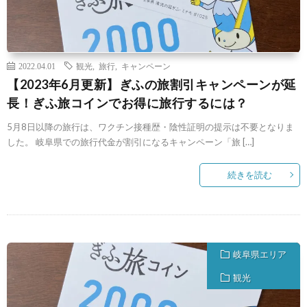
2022.04.01
観光
,
旅行
,
キャンペーン
【2023年6月更新】ぎふの旅割引キャンペーンが延
長！ぎふ旅コインでお得に旅行するには？
5月8日以降の旅行は、ワクチン接種歴・陰性証明の提示は不要となりま
した。 岐阜県での旅行代金が割引になるキャンペーン「旅 […]
続きを読む
岐阜県エリア
観光