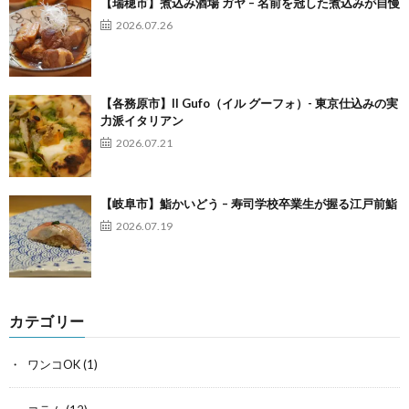
【瑞穂市】煮込み酒場 ガヤ – 名前を冠した煮込みが自慢
2026.07.26
【各務原市】Il Gufo（イル グーフォ）- 東京仕込みの実
力派イタリアン
2026.07.21
【岐阜市】鮨かいどう – 寿司学校卒業生が握る江戸前鮨
2026.07.19
カテゴリー
ワンコOK
(1)