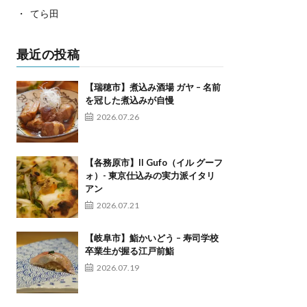
てら田
最近の投稿
【瑞穂市】煮込み酒場 ガヤ – 名前
を冠した煮込みが自慢
2026.07.26
【各務原市】Il Gufo（イル グーフ
ォ）- 東京仕込みの実力派イタリ
アン
2026.07.21
【岐阜市】鮨かいどう – 寿司学校
卒業生が握る江戸前鮨
2026.07.19