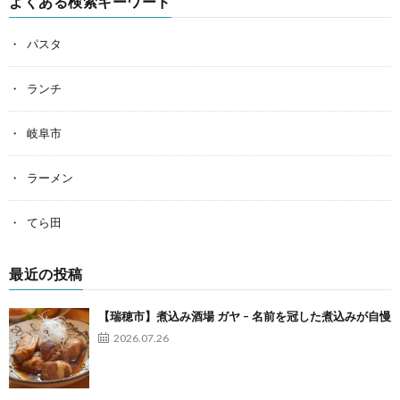
よくある検索キーワード
パスタ
ランチ
岐阜市
ラーメン
てら田
最近の投稿
【瑞穂市】煮込み酒場 ガヤ – 名前を冠した煮込みが自慢
2026.07.26