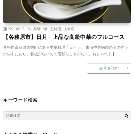
2022.05.07
高級中華
,
魚料理
,
肉料理
【各務原市】日月 − 上品な高級中華のフルコース
各務原市蘇原東栄町にある中華料理「日月」。 東海中央病院の南の住宅
街の中にあり、看板がないので店舗らしさがなく、おしゃれ […]
続きを読む
キーワード検索