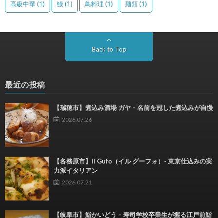
高級中華
(1)
鰻
(1)
鳥料理
(1)
麺類
(1)
Back to Top
最近の投稿
【瑞穂市】煮込み酒場 ガヤ – 名前を冠した煮込みが自慢
2026.07.26
【各務原市】Il Gufo（イル グーフォ）- 東京仕込みの実
力派イタリアン
2026.07.21
【岐阜市】鮨かいどう – 寿司学校卒業生が握る江戸前鮨