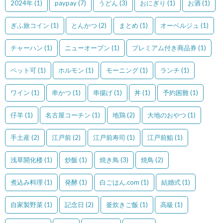
2024年
(1)
paypay
(7)
うどん
(3)
おにぎり
(1)
お酒
(1)
ぎふ旅コイン
(1)
とんかつ
(2)
まとめ
(1)
オーベルジュ
(1)
チャーハン
(1)
ニューオープン
(1)
プレミアム付き商品券
(1)
ペット可
(1)
ホルモン
(1)
モーニング
(1)
ランチ
(1)
ワイン
(1)
串かつ
(1)
串揚げ
(1)
丼
(1)
予約困難
(1)
仔羊
(1)
名古屋コーチン
(1)
地鶏
(2)
大地のおやつ
(1)
手土産
(2)
江戸前
(2)
江戸前寿司
(1)
江戸前鮨
(1)
浅草開化楼
(1)
炒飯
(1)
焼き鳥
(3)
焼鳥
(2)
煮込み料理
(1)
発酵
(1)
白ごはん.com
(1)
結婚式
(1)
自家製野菜
(1)
記念日
(2)
釜炊きご飯
(1)
高級
(1)