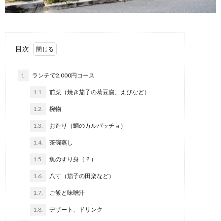
目次
1.
ランチで2,000円コース
1.1.
前菜（焼き茄子の葛豆腐、えびなど）
1.2.
椀物
1.3.
お造り（鯛のカルパッチョ）
1.4.
茶碗蒸し
1.5.
魚のすり身（？）
1.6.
八寸（茄子の田楽など）
1.7.
ご飯と味噌汁
1.8.
デザート、ドリンク