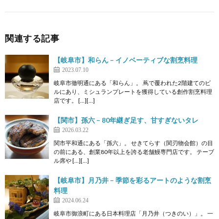
関連する記事
【岐阜市】和らん – イノベーティブな割烹料理
2023.07.10
岐阜市徹明通にある「和らん」。 蔦で覆われた2階建てのビ
ルにあり、ミシュランプレートを獲得している創作割烹料理
店です。 […][…]
【関市】孫六 – 80年継ぎ足す、甘すぎないタレ
2026.03.22
関市平和通にある「孫六」。 せきてらす（関刃物会館）の目
の前にある、創業80年以上を誇る老舗鰻専門店です。 テーブ
ル席や […][…]
【岐阜市】月乃井 – 季節を彩るアートのような割烹
料理
2024.06.24
岐阜市御浪町にある日本料理店「月乃井（つきのい）」。 一