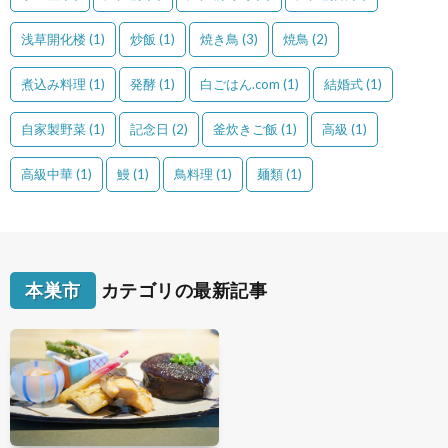
浅草開化楼
(1)
炒飯
(1)
焼き鳥
(3)
焼鳥
(2)
煮込み料理
(1)
発酵
(1)
白ごはん.com
(1)
結婚式
(1)
自家製野菜
(1)
記念日
(2)
釜炊きご飯
(1)
高級
(1)
高級中華
(1)
鰻
(1)
鳥料理
(1)
麺類
(1)
本巣市
カテゴリの最新記事