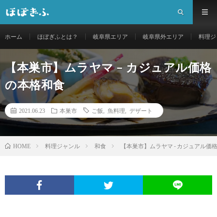
ホーム
ほぼぎふとは？
岐阜県エリア
岐阜県外エリア
料理ジ
【本巣市】ムラヤマ – カジュアル価格
の本格和食
2021.06.23
本巣市
ご飯
,
魚料理
,
デザート
料理ジャンル
和食
【本巣市】ムラヤマ - カジュアル価
HOME