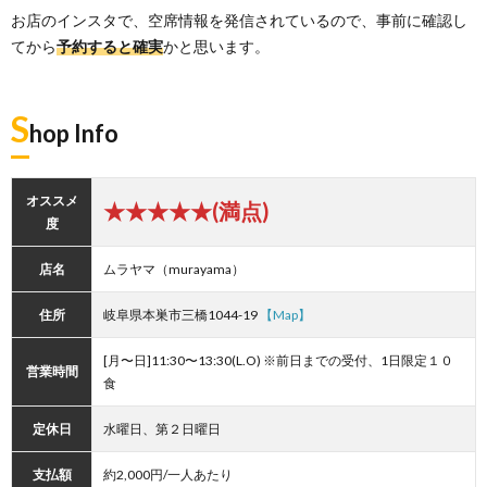
お店のインスタで、空席情報を発信されているので、事前に確認し
てから
予約すると確実
かと思います。
S
hop Info
オススメ
★★★★★(満点)
度
店名
ムラヤマ（murayama）
住所
岐阜県本巣市三橋1044-19
【Map】
[月〜日]11:30〜13:30(L.O) ※前日までの受付、1日限定１０
営業時間
食
定休日
水曜日、第２日曜日
支払額
約2,000円/一人あたり