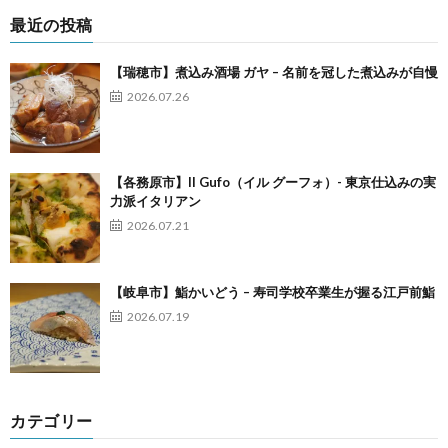
最近の投稿
【瑞穂市】煮込み酒場 ガヤ – 名前を冠した煮込みが自慢
2026.07.26
【各務原市】Il Gufo（イル グーフォ）- 東京仕込みの実
力派イタリアン
2026.07.21
【岐阜市】鮨かいどう – 寿司学校卒業生が握る江戸前鮨
2026.07.19
カテゴリー