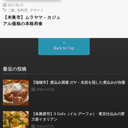
2021.06.23
ご飯
,
魚料理
,
デザート
【本巣市】ムラヤマ – カジュ
アル価格の本格和食
Back to Top
最近の投稿
【瑞穂市】煮込み酒場 ガヤ – 名前を冠した煮込みが自慢
2026.07.26
【各務原市】Il Gufo（イル グーフォ）- 東京仕込みの実
力派イタリアン
2026.07.21