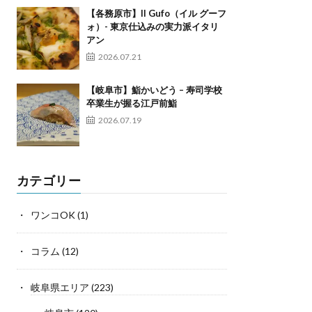
【各務原市】Il Gufo（イル グーフ
ォ）- 東京仕込みの実力派イタリ
アン
2026.07.21
【岐阜市】鮨かいどう – 寿司学校
卒業生が握る江戸前鮨
2026.07.19
カテゴリー
ワンコOK
(1)
コラム
(12)
岐阜県エリア
(223)