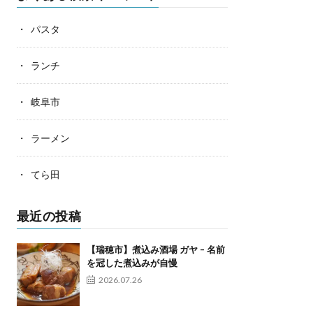
パスタ
ランチ
岐阜市
ラーメン
てら田
最近の投稿
【瑞穂市】煮込み酒場 ガヤ – 名前
を冠した煮込みが自慢
2026.07.26