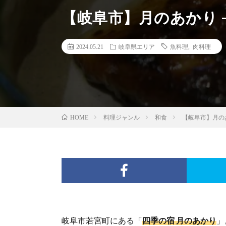
【岐阜市】月のあかり 
2024.05.21
岐阜県エリア
魚料理
,
肉料理
料理ジャンル
和食
【岐阜市】月の
HOME
岐阜市若宮町にある「
四季の宿 月のあかり
」