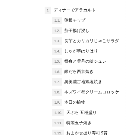
ディナーでアラカルト
1.
蓮根チップ
1.1.
茄子揚げ浸し
1.2.
長芋とカリカリじゃこサラダ
1.3.
じゃが芋はりはり
1.4.
蟹身と雲丹の蛤ジュレ
1.5.
銀だら西京焼き
1.6.
奥美濃古地鶏塩焼き
1.7.
本ズワイ蟹クリームコロッケ
1.8.
本日の椀物
1.9.
天ぷら 五種盛り
1.10.
特製玉子焼き
1.11.
おまかせ握り寿司 5貫
1.12.