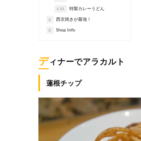
特製カレーうどん
1.13.
西京焼きが最強！
2.
Shop Info
3.
デ
ィナーでアラカルト
蓮根チップ