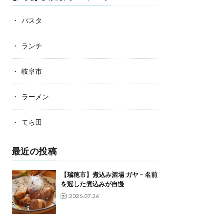
パスタ
ランチ
岐阜市
ラーメン
てら田
最近の投稿
【瑞穂市】煮込み酒場 ガヤ – 名前
を冠した煮込みが自慢
2026.07.26