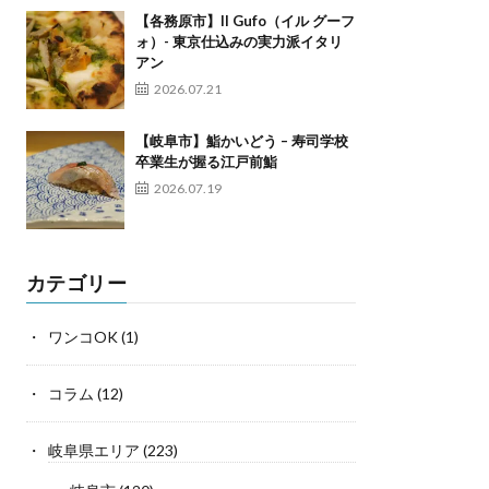
【各務原市】Il Gufo（イル グーフ
ォ）- 東京仕込みの実力派イタリ
アン
2026.07.21
【岐阜市】鮨かいどう – 寿司学校
卒業生が握る江戸前鮨
2026.07.19
カテゴリー
ワンコOK
(1)
コラム
(12)
岐阜県エリア
(223)