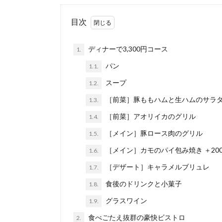
目次
ディナーで3,300円コース
1.
パン
1.1.
スープ
1.2.
［前菜］豚ももハムと生ハムのサラ
1.3.
［前菜］アオリイカのグリル
1.4.
［メイン］豚ロース肉のグリル
1.5.
［メイン］カモのパイ包み焼き ＋20
1.6.
［デザート］キャラメルブリュレ
1.7.
食後のドリンクと小菓子
1.8.
グラスワイン
1.9.
食べごたえ抜群の豪快ビストロ
2.