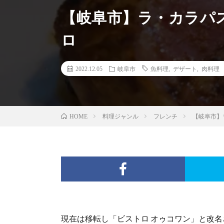
【岐阜市】ラ・カラパス
ロ
2022.12.05
岐阜市
魚料理
,
デザート
,
肉料理
料理ジャンル
フレンチ
【岐阜市】
HOME
現在は移転し「ビストロ オゥコワン」と改名