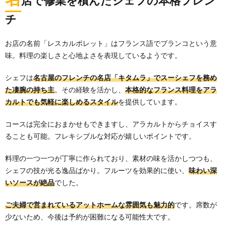
店で修業を積んだシェフの本格フレン
チ
お店の名前「レスカルポレット」はフランス語でブランコという意
味。料理の楽しさと心地よさを表現しているようです。
シェフは
名古屋のフレンチの名店「キタムラ」でスーシェフを務め
た凄腕の持ち主
。その経験を活かし、
本格的なフランス料理をアラ
カルトでも気軽に楽しめるスタイル
を提供しています。
コースは完全におまかせもできますし、アラカルトからチョイスす
ることも可能。フレキシブルな対応が嬉しいポイントです。
料理の一つ一つが丁寧に作られており、素材の味を活かしつつも、
シェフの技が光る逸品ばかり。フルーツを効果的に使い、
味わい深
いソースが絶品
でした。
ご夫婦で営まれているアットホームな雰囲気も魅力的
です。席数が
少ないため、今後は予約が困難になる可能性大です。