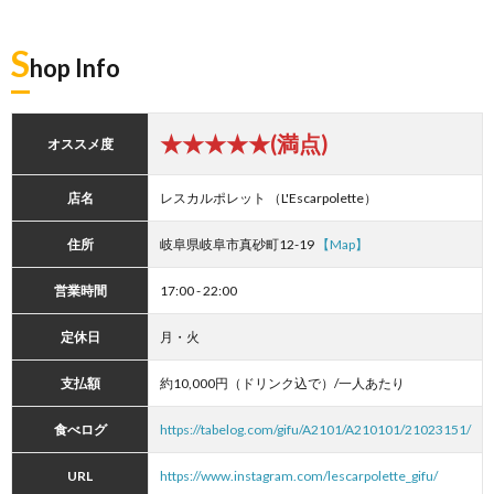
S
hop Info
★★★★★(満点)
オススメ度
店名
レスカルポレット （L'Escarpolette）
住所
岐阜県岐阜市真砂町12-19
【Map】
営業時間
17:00 - 22:00
定休日
月・火
支払額
約10,000円（ドリンク込で）/一人あたり
食べログ
https://tabelog.com/gifu/A2101/A210101/21023151/
URL
https://www.instagram.com/lescarpolette_gifu/