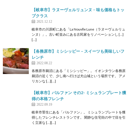
【岐阜市】ラヌーヴェルリュンヌ − 味も価格もトッ
プクラス
2021.12.12
岐阜市の川原町にある「La Nouvlle Lune（ラヌーヴェルリュ
ンヌ）」。古い町並みにある古民家をリノベーションし […]
[…]
【各務原市】ミシシッピー – スイーツも美味しいフ
レンチ
2022.08.22
各務原市鵜沼にある「ミシシッピー」。 イオンタウン各務原
鵜沼の近くで、少し南へ行けば犬山城という場所です。 アメ
リカンな […][…]
【岐阜市】パルファン その2- ミシュランプレート獲
得の本格フレンチ
2022.09.19
岐阜市菅生にある「パルファン」。 ミシュランプレートを獲
得したフレンチレストランです。 閑静な住宅街の中で目を引
く立派な […][…]