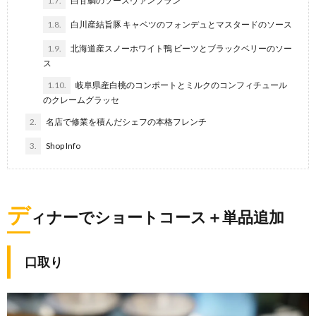
1.7.
白甘鯛のソースヴァンブラン
1.8.
白川産結旨豚 キャベツのフォンデュとマスタードのソース
1.9.
北海道産スノーホワイト鴨 ビーツとブラックベリーのソー
ス
1.10.
岐阜県産白桃のコンポートとミルクのコンフィチュール
のクレームグラッセ
2.
名店で修業を積んだシェフの本格フレンチ
3.
Shop Info
デ
ィナーでショートコース＋単品追加
口取り