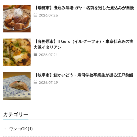
【瑞穂市】煮込み酒場 ガヤ – 名前を冠した煮込みが自慢
2026.07.26
【各務原市】Il Gufo（イル グーフォ）- 東京仕込みの実
力派イタリアン
2026.07.21
【岐阜市】鮨かいどう – 寿司学校卒業生が握る江戸前鮨
2026.07.19
カテゴリー
ワンコOK
(1)