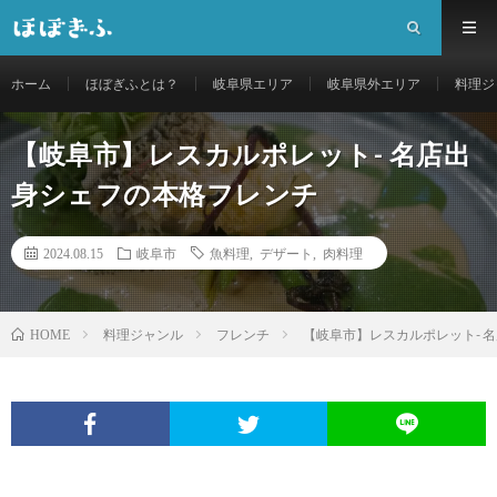
ホーム
ほぼぎふとは？
岐阜県エリア
岐阜県外エリア
料理ジ
【岐阜市】レスカルポレット- 名店出
身シェフの本格フレンチ
2024.08.15
岐阜市
魚料理
,
デザート
,
肉料理
料理ジャンル
フレンチ
【岐阜市】レスカルポレット- 
HOME