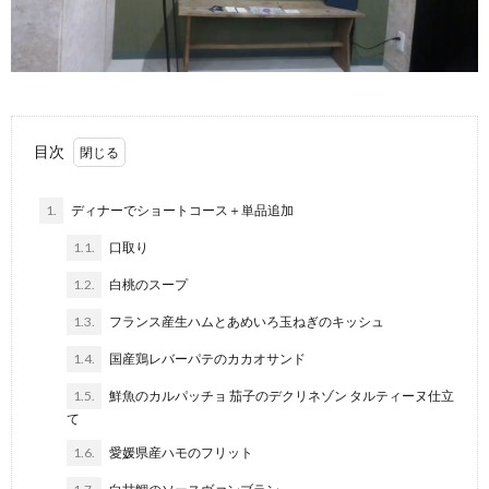
目次
1.
ディナーでショートコース＋単品追加
1.1.
口取り
1.2.
白桃のスープ
1.3.
フランス産生ハムとあめいろ玉ねぎのキッシュ
1.4.
国産鶏レバーパテのカカオサンド
1.5.
鮮魚のカルパッチョ 茄子のデクリネゾン タルティーヌ仕立
て
1.6.
愛媛県産ハモのフリット