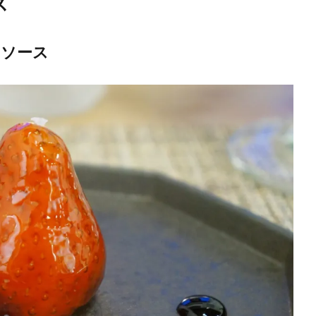
ス
コソース