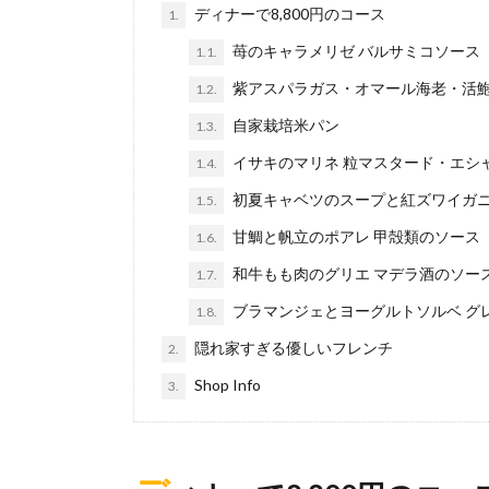
ディナーで8,800円のコース
1.
苺のキャラメリゼ バルサミコソース
1.1.
紫アスパラガス・オマール海老・活
1.2.
自家栽培米パン
1.3.
イサキのマリネ 粒マスタード・エシ
1.4.
初夏キャベツのスープと紅ズワイガ
1.5.
甘鯛と帆立のポアレ 甲殻類のソース
1.6.
和牛もも肉のグリエ マデラ酒のソー
1.7.
ブラマンジェとヨーグルトソルベ グ
1.8.
隠れ家すぎる優しいフレンチ
2.
Shop Info
3.