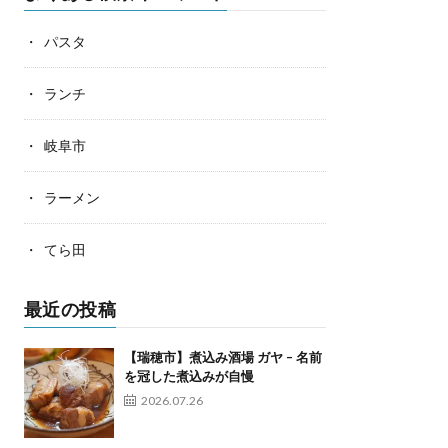
パスタ
ランチ
岐阜市
ラーメン
てら田
最近の投稿
【瑞穂市】煮込み酒場 ガヤ – 名前
を冠した煮込みが自慢
2026.07.26