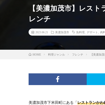
【美濃加茂市】レストラ
レンチ
2023.06.21
美濃加茂市
魚料理
,
デザート
,
肉
料理ジャンル
フレンチ
【美濃加茂
HOME
美濃加茂市下米田町にある「
レストランかわ