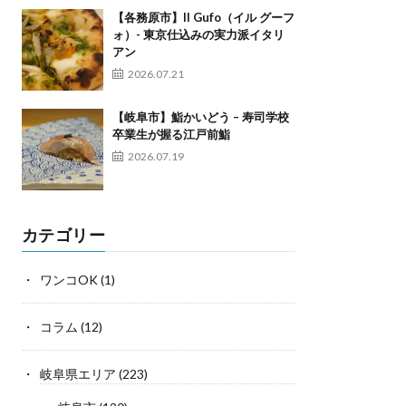
【各務原市】Il Gufo（イル グーフ
ォ）- 東京仕込みの実力派イタリ
アン
2026.07.21
【岐阜市】鮨かいどう – 寿司学校
卒業生が握る江戸前鮨
2026.07.19
カテゴリー
ワンコOK
(1)
コラム
(12)
岐阜県エリア
(223)