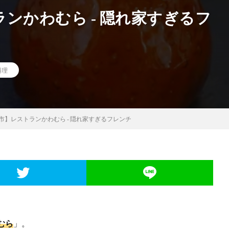
ンかわむら ‐ 隠れ家すぎるフ
料理
市】レストランかわむら ‐ 隠れ家すぎるフレンチ
むら
」。