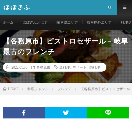
ホーム
ほぼぎふとは？
岐阜県エリア
岐阜県外エリア
料理ジ
【各務原市】ビストロセザール − 岐阜
最古のフレンチ
2022.01.30
各務原市
魚料理
,
デザート
,
肉料理
料理ジャンル
フレンチ
【各務原市】ビストロセザール 
HOME