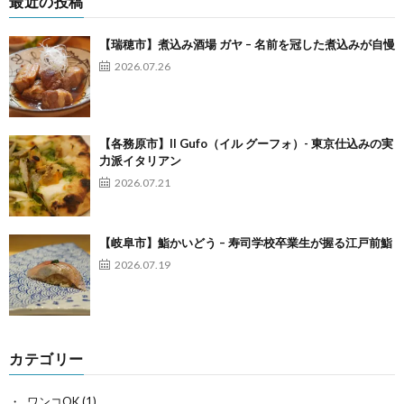
最近の投稿
【瑞穂市】煮込み酒場 ガヤ – 名前を冠した煮込みが自慢
2026.07.26
【各務原市】Il Gufo（イル グーフォ）- 東京仕込みの実
力派イタリアン
2026.07.21
【岐阜市】鮨かいどう – 寿司学校卒業生が握る江戸前鮨
2026.07.19
カテゴリー
ワンコOK
(1)