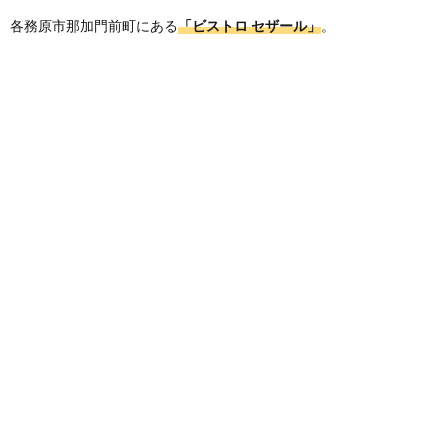
各務原市那加門前町にある
「ビストロ セザール」
。