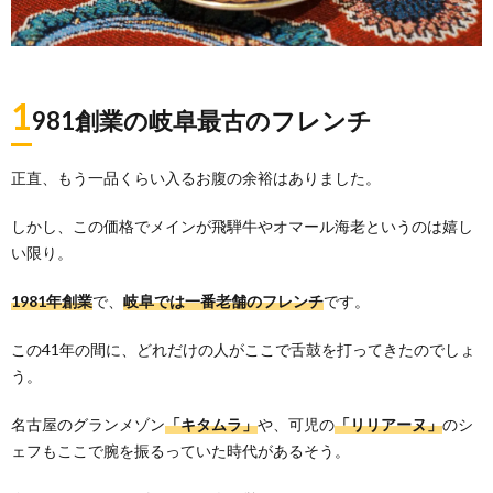
1
981創業の岐阜最古のフレンチ
正直、もう一品くらい入るお腹の余裕はありました。
しかし、この価格でメインが飛騨牛やオマール海老というのは嬉し
い限り。
1981年創業
で、
岐阜では一番老舗のフレンチ
です。
この41年の間に、どれだけの人がここで舌鼓を打ってきたのでしょ
う。
名古屋のグランメゾン
「キタムラ」
や、可児の
「リリアーヌ」
のシ
ェフもここで腕を振るっていた時代があるそう。