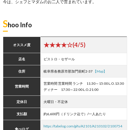
今は、シェフとマダムのお二人で営まれています。
S
hoo Info
★★★★☆(4/5)
オススメ度
店名
ビストロ・セザール
住所
岐阜県各務原市那加門前町2-37
【Map】
営業時間 営業時間 ランチ 11:30～15:00 L.O.13:30
営業時間
ディナー 17:30～22:00 L.O.21:00
定休日
火曜日・不定休
支払額
約6,600円（ドリンク込で）/一人あたり
https://tabelog.com/gifu/A2101/A210102/2100754
食べログ