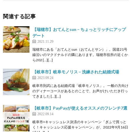
関連する記事
【瑞穂市】おてんとsun − ちょっとリッチにアップ
デート
2021.11.29
瑞穂市にある「おてんとsun（おてんとサン）」。国道21号
線沿いのマクドナルドの隣にあります。瑞穂市役所の近くか
ら202 […][…]
【岐阜市】岐阜モノリス – 洗練された結婚式場
2023.09.24
岐阜市則武にある結婚式場「岐阜モノリス」。 一般の方向け
のディナーコースがあるとのことで、お声がけいただき行っ
てきました […][…]
【岐阜市】PayPayが使えるオススメのフレンチ7選
2022.09.14
岐阜市×キャッシュレス決済のキャンペーン「ぎふで買っと
く！キャッシュレス応援キャンペーン」が、2022年9月16日