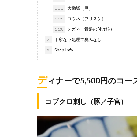
大動脈（豚）
1.11.
コウネ（ブリスケ）
1.12.
メガネ（骨盤の付け根）
1.13.
丁寧な下処理で臭みなし
2.
Shop Info
3.
デ
ィナーで5,500円のコー
コブクロ刺し（豚／子宮）