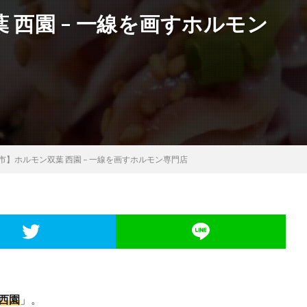
 西園 – 一線を画すホルモン
市】ホルモン双葉 西園 – 一線を画すホルモン専門店
西園
」。