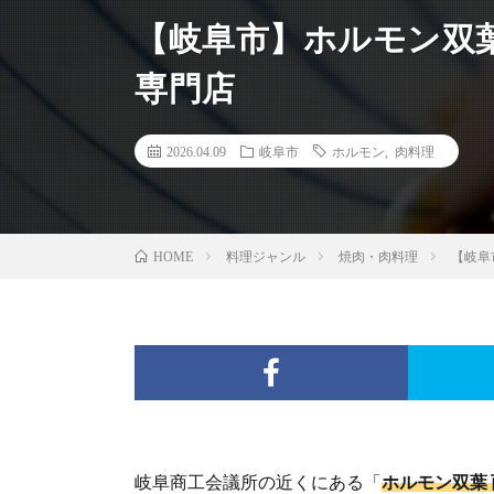
【岐阜市】ホルモン双葉
専門店
2026.04.09
岐阜市
ホルモン
,
肉料理
料理ジャンル
焼肉・肉料理
【岐阜
HOME
岐阜商工会議所の近くにある「
ホルモン双葉 