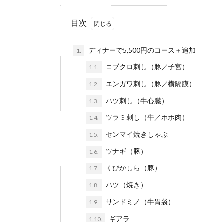
目次
ディナーで5,500円のコース＋追加
1.
コブクロ刺し（豚／子宮）
1.1.
エンガワ刺し（豚／横隔膜）
1.2.
ハツ刺し（牛心臓）
1.3.
ツラミ刺し（牛／ホホ肉）
1.4.
センマイ焼きしゃぶ
1.5.
ツナギ（豚）
1.6.
くびかしら（豚）
1.7.
ハツ（焼き）
1.8.
サンドミノ（牛胃袋）
1.9.
ギアラ
1.10.