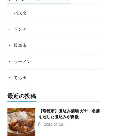
パスタ
ランチ
岐阜市
ラーメン
てら田
最近の投稿
【瑞穂市】煮込み酒場 ガヤ – 名前
を冠した煮込みが自慢
2026.07.26