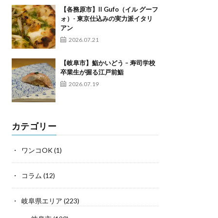
【各務原市】Il Gufo（イル グーフ
ォ）- 東京仕込みの実力派イタリ
アン
2026.07.21
【岐阜市】鮨かいどう – 寿司学校
卒業生が握る江戸前鮨
2026.07.19
カテゴリー
ワンコOK
(1)
コラム
(12)
岐阜県エリア
(223)