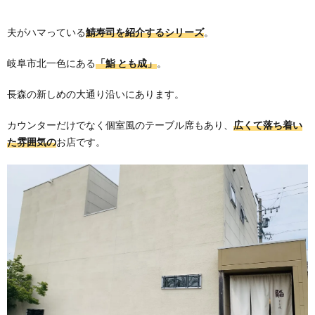
夫がハマっている
鯖寿司を紹介するシリーズ
。
岐阜市北一色にある
「鮨 とも成」
。
長森の新しめの大通り沿いにあります。
カウンターだけでなく個室風のテーブル席もあり、
広くて落ち着い
た雰囲気の
お店です。