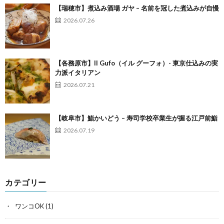
【瑞穂市】煮込み酒場 ガヤ – 名前を冠した煮込みが自慢
2026.07.26
【各務原市】Il Gufo（イル グーフォ）- 東京仕込みの実
力派イタリアン
2026.07.21
【岐阜市】鮨かいどう – 寿司学校卒業生が握る江戸前鮨
2026.07.19
カテゴリー
ワンコOK
(1)