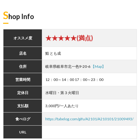
S
hop Info
★★★★★(満点)
オススメ度
店名
鮨 とも成
住所
岐阜県岐阜市北一色9-20-6
【Map】
営業時間
12：00～14：00 17：00～23：00
定休日
水曜日・第３火曜日
支払額
3,000円/一人あたり
食べログ
https://tabelog.com/gifu/A2101/A210101/21009493/
URL