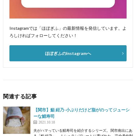
Instagramでは「ほぼぎふ」の最新情報を発信しています。よ
ろしければフォローしてください！
ほぼぎふのInstagramへ
関連する記事
【関市】鮨 紺乃-小ぶりだけど脂がのってジューシ
ーな鯖寿司
2021.10.18
夫がハマっている鯖寿司を紹介するシリーズ。 関市南出にあ
る「鮨 紺乃」。 ミシュランプレートに選ばれた、完全予約制