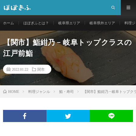
ホーム
ほぼぎふとは？
岐阜県エリア
岐阜県外エリア
料理ジ
【関市】鮨紺乃 − 岐阜トップクラスの
江戸前鮨
2022.01.22
関市
料理ジャンル
鮨・寿司
【関市】鮨紺乃 − 岐阜トップク
HOME