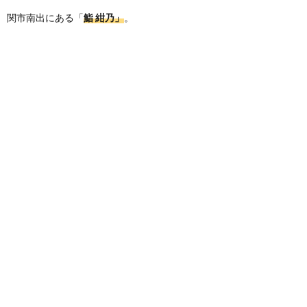
関市南出にある「
鮨 紺乃」
。