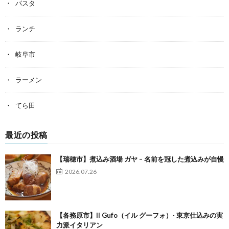
パスタ
ランチ
岐阜市
ラーメン
てら田
最近の投稿
【瑞穂市】煮込み酒場 ガヤ – 名前を冠した煮込みが自慢
2026.07.26
【各務原市】Il Gufo（イル グーフォ）- 東京仕込みの実
力派イタリアン