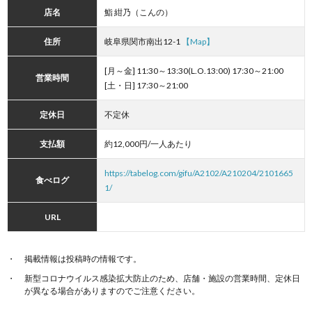
店名
鮨 紺乃（こんの）
住所
岐阜県関市南出12-1
【Map】
[月～金] 11:30～13:30(L.O.13:00) 17:30～21:00
営業時間
[土・日] 17:30～21:00
定休日
不定休
支払額
約12,000円/一人あたり
https://tabelog.com/gifu/A2102/A210204/2101665
食べログ
1/
URL
掲載情報は投稿時の情報です。
新型コロナウイルス感染拡大防止のため、店舗・施設の営業時間、定休日
が異なる場合がありますのでご注意ください。