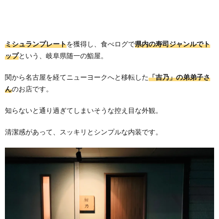
ミシュランプレート
を獲得し、食べログで
県内の寿司ジャンルでト
ップ
という、岐阜県随一の鮨屋。
関から名古屋を経てニューヨークへと移転した
「吉乃」の弟弟子さ
ん
のお店です。
知らないと通り過ぎてしまいそうな控え目な外観。
清潔感があって、スッキリとシンプルな内装です。