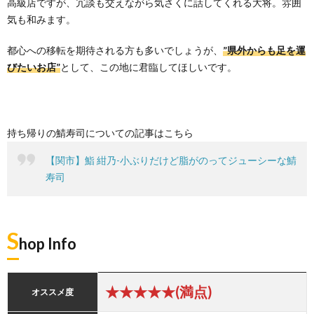
高級店ですが、冗談も交えながら気さくに話してくれる大将。雰囲
気も和みます。
都心への移転を期待される方も多いでしょうが、
”県外からも足を運
びたいお店”
として、この地に君臨してほしいです。
持ち帰りの鯖寿司についての記事はこちら
【関市】鮨 紺乃-小ぶりだけど脂がのってジューシーな鯖
寿司
S
hop Info
★★★★★(満点)
オススメ度