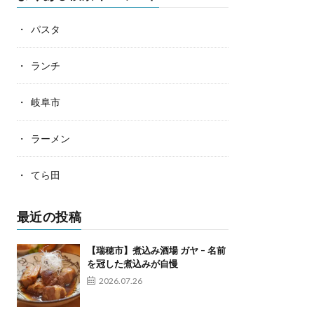
パスタ
ランチ
岐阜市
ラーメン
てら田
最近の投稿
【瑞穂市】煮込み酒場 ガヤ – 名前
を冠した煮込みが自慢
2026.07.26