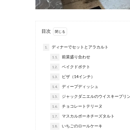
目次
ディナーでセットとアラカルト
1.
前菜盛り合わせ
1.1.
ベイクドポテト
1.2.
ピザ（14インチ）
1.3.
ディープディッシュ
1.4.
ジャックダニエルのウイスキープリ
1.5.
チョコレートテリーヌ
1.6.
マスカルポーネチーズタルト
1.7.
いちごのロールケーキ
1.8.