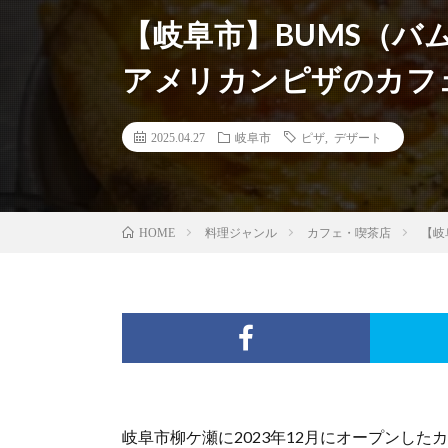
【岐阜市】BUMS（バム
アメリカンピザのカフ
2025.04.27
岐阜市
ピザ
,
デザート
料理ジャンル
カフェ・喫茶店
【岐
HOME
岐阜市柳ケ瀬に2023年12月にオープンした