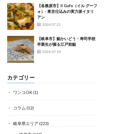
【各務原市】Il Gufo（イル グーフ
ォ）- 東京仕込みの実力派イタリ
アン
2026.07.21
【岐阜市】鮨かいどう – 寿司学校
卒業生が握る江戸前鮨
2026.07.19
カテゴリー
ワンコOK
(1)
コラム
(12)
岐阜県エリア
(223)