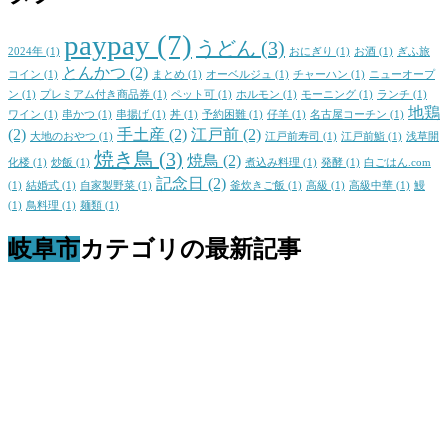
paypay
(7)
うどん
(3)
2024年
(1)
おにぎり
(1)
お酒
(1)
ぎふ旅
とんかつ
(2)
コイン
(1)
まとめ
(1)
オーベルジュ
(1)
チャーハン
(1)
ニューオープ
ン
(1)
プレミアム付き商品券
(1)
ペット可
(1)
ホルモン
(1)
モーニング
(1)
ランチ
(1)
地鶏
ワイン
(1)
串かつ
(1)
串揚げ
(1)
丼
(1)
予約困難
(1)
仔羊
(1)
名古屋コーチン
(1)
(2)
手土産
(2)
江戸前
(2)
大地のおやつ
(1)
江戸前寿司
(1)
江戸前鮨
(1)
浅草開
焼き鳥
(3)
焼鳥
(2)
化楼
(1)
炒飯
(1)
煮込み料理
(1)
発酵
(1)
白ごはん.com
記念日
(2)
(1)
結婚式
(1)
自家製野菜
(1)
釜炊きご飯
(1)
高級
(1)
高級中華
(1)
鰻
(1)
鳥料理
(1)
麺類
(1)
岐阜市
カテゴリの最新記事