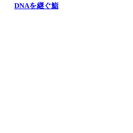
DNAを継ぐ鮨