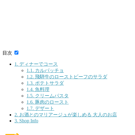
目次
1.
ディナーでコース
1.1.
カルパッチョ
1.2.
飛騨牛のローストビーフのサラダ
1.3.
ポテトサラダ
1.4.
魚料理
1.5.
クリームパスタ
1.6.
豚肉のロースト
1.7.
デザート
2.
お酒とのマリアージュが楽しめる 大人のお店
3.
Shop Info