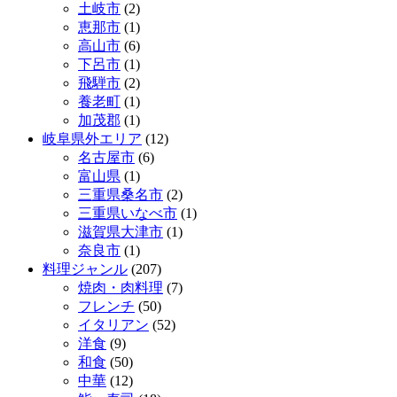
土岐市
(2)
恵那市
(1)
高山市
(6)
下呂市
(1)
飛騨市
(2)
養老町
(1)
加茂郡
(1)
岐阜県外エリア
(12)
名古屋市
(6)
富山県
(1)
三重県桑名市
(2)
三重県いなべ市
(1)
滋賀県大津市
(1)
奈良市
(1)
料理ジャンル
(207)
焼肉・肉料理
(7)
フレンチ
(50)
イタリアン
(52)
洋食
(9)
和食
(50)
中華
(12)