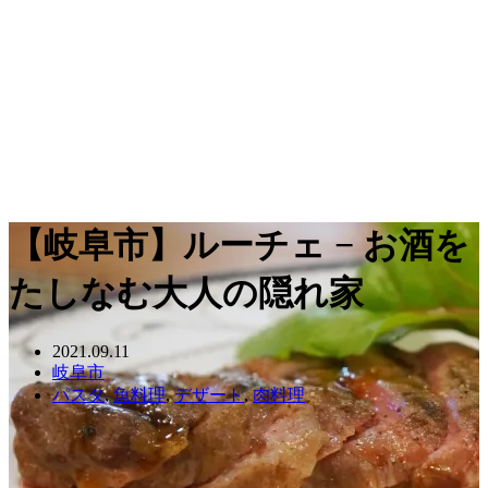
【岐阜市】ルーチェ − お酒を
たしなむ大人の隠れ家
2021.09.11
岐阜市
パスタ
,
魚料理
,
デザート
,
肉料理