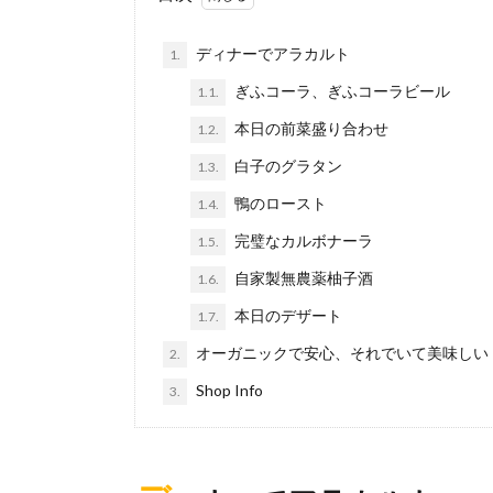
ディナーでアラカルト
1.
ぎふコーラ、ぎふコーラビール
1.1.
本日の前菜盛り合わせ
1.2.
白子のグラタン
1.3.
鴨のロースト
1.4.
完璧なカルボナーラ
1.5.
自家製無農薬柚子酒
1.6.
本日のデザート
1.7.
オーガニックで安心、それでいて美味しい
2.
Shop Info
3.