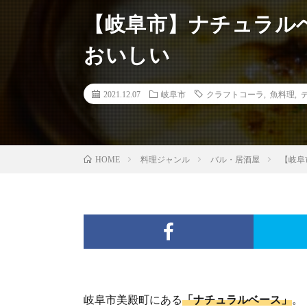
【岐阜市】ナチュラルベ
おいしい
2021.12.07
岐阜市
クラフトコーラ
,
魚料理
,
料理ジャンル
バル・居酒屋
【岐阜
HOME
岐阜市美殿町にある
「ナチュラルベース」
。