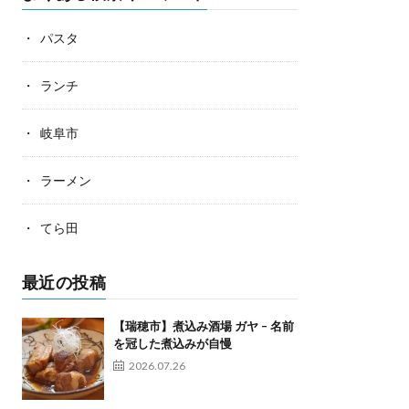
パスタ
ランチ
岐阜市
ラーメン
てら田
最近の投稿
【瑞穂市】煮込み酒場 ガヤ – 名前
を冠した煮込みが自慢
2026.07.26