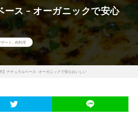
ース – オーガニックで安心
デザート
,
肉料理
市】ナチュラルベース - オーガニックで安心おいしい