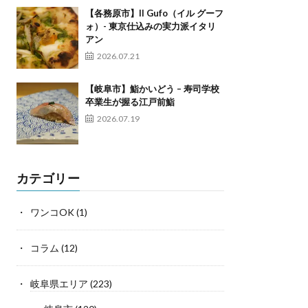
【各務原市】Il Gufo（イル グーフ
ォ）- 東京仕込みの実力派イタリ
アン
2026.07.21
【岐阜市】鮨かいどう – 寿司学校
卒業生が握る江戸前鮨
2026.07.19
カテゴリー
ワンコOK
(1)
コラム
(12)
岐阜県エリア
(223)